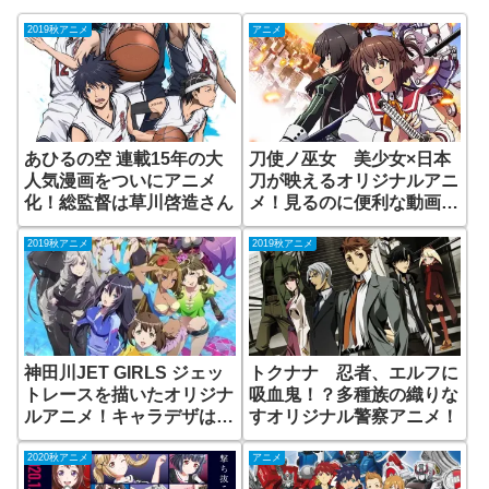
2019秋アニメ
アニメ
あひるの空 連載15年の大
刀使ノ巫女 美少女×日本
人気漫画をついにアニメ
刀が映えるオリジナルアニ
化！総監督は草川啓造さん
メ！見るのに便利な動画サ
イトは？
2019秋アニメ
2019秋アニメ
神田川JET GIRLS ジェッ
トクナナ 忍者、エルフに
トレースを描いたオリジナ
吸血鬼！？多種族の織りな
ルアニメ！キャラデザは鳴
すオリジナル警察アニメ！
子ハナハルさん
2020秋アニメ
アニメ