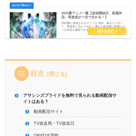
2020夏アニメ一覧【放送開始日、延期作
品、再放送が一目で分かる！】
2020夏に放送されるアニメを 新作、春のリスター
ト、再放送と分かりやすく 夏から秋以降に延期にな
った作品も確認できますよ！ 無料で見られる動画配
信サイトもお知らせしてます。
目次
アサシンズプライドを無料で見られる動画配信サ
イトはある？
動画配信サイト
TV放送局・TV放送日
OP,ED主題歌