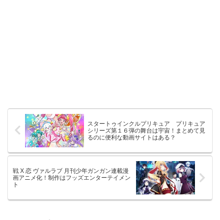
スタートゥインクルプリキュア プリキュア
シリーズ第１６弾の舞台は宇宙！まとめて見
るのに便利な動画サイトはある？
戦 X 恋 ヴァルラブ 月刊少年ガンガン連載漫
画アニメ化！制作はフッズエンターテイメン
ト