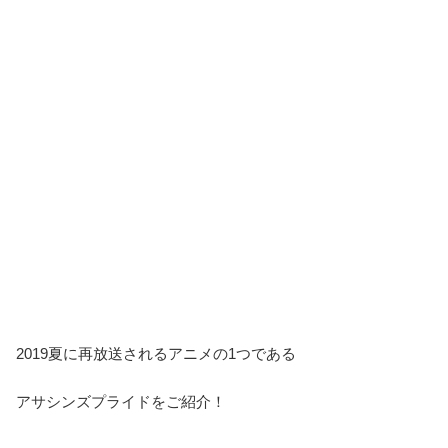
2019夏に再放送されるアニメの1つである
アサシンズプライドをご紹介！