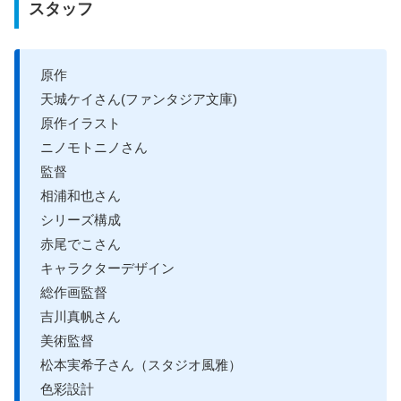
スタッフ
原作
天城ケイさん(ファンタジア文庫)
原作イラスト
ニノモトニノさん
監督
相浦和也さん
シリーズ構成
赤尾でこさん
キャラクターデザイン
総作画監督
吉川真帆さん
美術監督
松本実希子さん（スタジオ風雅）
色彩設計