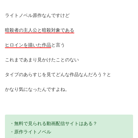
ライトノベル原作なんですけど
暗殺者の主人公と暗殺対象である
ヒロインを描いた作品
と言う
これまであまり見かけたことのない
タイプのあらすじを見てどんな作品なんだろう？と
かなり気になったんですよね。
・無料で見られる動画配信サイトはある？
・原作ライトノベル