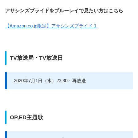
アサシンズプライドをブルーレイで見たい方はこちら
【Amazon.co.jp限定】アサシンズプライド 1
TV放送局・TV放送日
2020年7月1日（水）23:30～再放送
OP,ED主題歌