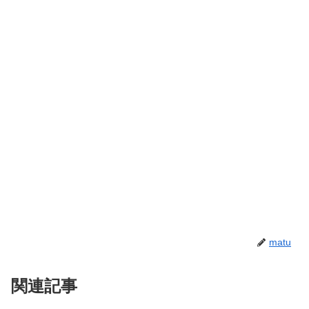
matu
関連記事