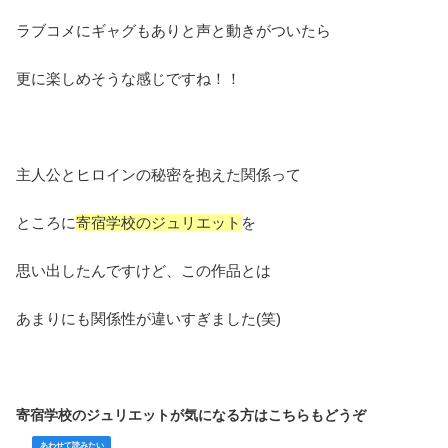
ラブコメにギャグもありと声と動きがついたら
更に楽しめそうな感じですね！！
主人公とヒロインの秘密を抱えた関係って
ところに
寄宿学校のジュリエット
を
思い出したんですけど、この作品とは
あまりにも関係性が違いすぎました(笑)
寄宿学校のジュリエットが気になる方はこちらもどうぞ