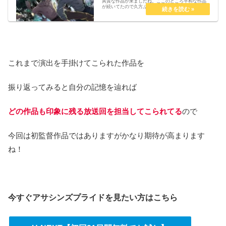
異質な作品が来ましたね。ここのところ平和な作品
が続いてたので久方ぶりのシリアスなストーリーが
見れると思うと個人的にも楽しみなんですがどこら
辺が見どころになりそうか・原作漫画・アニメの注
目点・...
これまで演出を手掛けてこられた作品を
振り返ってみると自分の記憶を辿れば
どの作品も印象に残る放送回を
担当してこられてる
ので
今回は初監督作品ではありますがかなり期待が高まります
ね！
今すぐアサシンズプライドを見たい方はこちら