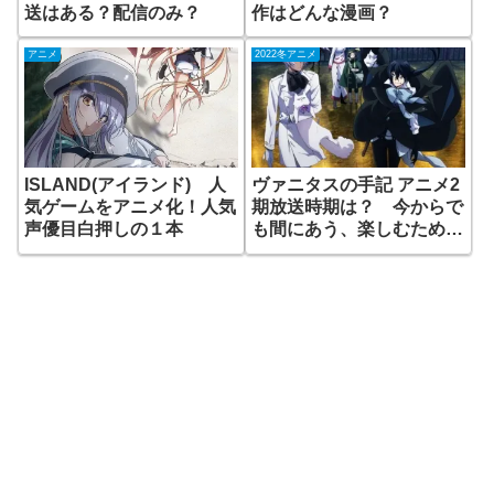
送はある？配信のみ？
作はどんな漫画？
アニメ
2022冬アニメ
ISLAND(アイランド) 人
ヴァニタスの手記 アニメ2
気ゲームをアニメ化！人気
期放送時期は？ 今からで
声優目白押しの１本
も間にあう、楽しむための
3つのポイント！