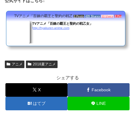
公式サイトはこちら↓
TVアニメ「百錬の覇王と聖約の戦乙女」
3 Posts
439 Shares
13 Users
8 Pockets
TVアニメ「百錬の覇王と聖約の戦乙女」
http://hyakuren-anime.com
アニメ
2018夏アニメ
シェアする
X
Facebook
はてブ
LINE