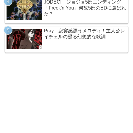
JODECI ジョジョ5部エンディング
「Freek'n You」何故5部のEDに選ばれ
た？
Pray 寂寥感漂うメロディ！主人公レ
イチェルの綴る幻想的な歌詞！