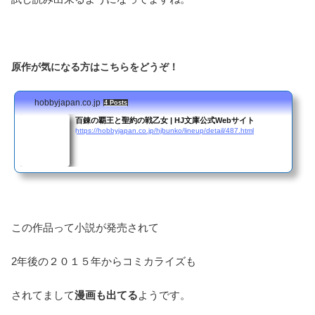
原作が気になる方はこちらをどうぞ！
hobbyjapan.co.jp
4 Posts
百錬の覇王と聖約の戦乙女 | HJ文庫公式Webサイト
https://hobbyjapan.co.jp/hjbunko/lineup/detail/487.html
この作品って小説が発売されて
2年後の２０１５年からコミカライズも
されてまして
漫画も出てる
ようです。