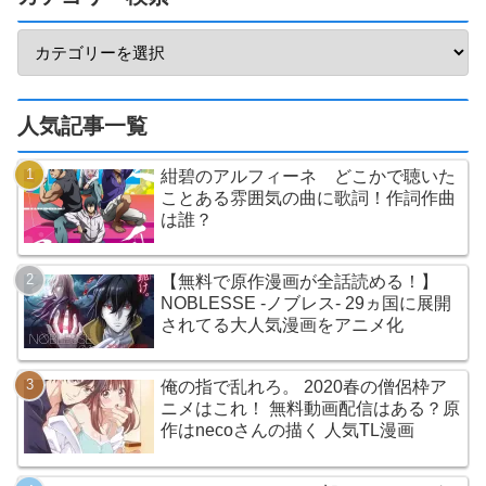
人気記事一覧
紺碧のアルフィーネ どこかで聴いた
ことある雰囲気の曲に歌詞！作詞作曲
は誰？
【無料で原作漫画が全話読める！】
NOBLESSE -ノブレス- 29ヵ国に展開
されてる大人気漫画をアニメ化
俺の指で乱れろ。 2020春の僧侶枠ア
ニメはこれ！ 無料動画配信はある？原
作はnecoさんの描く 人気TL漫画