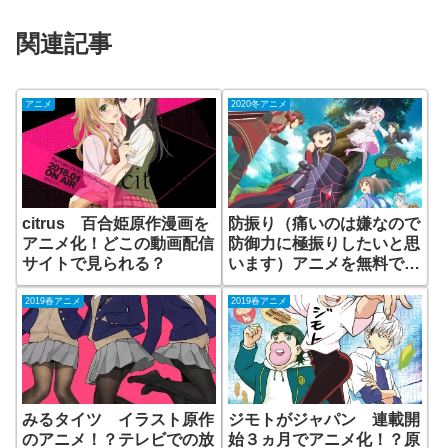
関連記事
アニメ
2020冬アニメ
citrus 百合姫原作漫画を
防振り（痛いのは嫌なので
アニメ化！どこの動画配信
防御力に極振りしたいと思
サイトで見られる？
います）アニメを無料で見
られる動画配信サイトはあ
る？
2019春アニメ
2019春アニメ
みるタイツ イラスト原作
ジモトがジャパン 連載開
のアニメ！？テレビでの放
始３ヵ月でアニメ化！？原