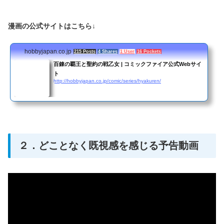
漫画の公式サイトはこちら↓
hobbyjapan.co.jp
215 Posts
4 Shares
1 User
16 Pockets
百錬の覇王と聖約の戦乙女 | コミックファイア公式Webサイ
ト
http://hobbyjapan.co.jp/comic/series/hyakuren/
２．どことなく既視感を感じる予告動画