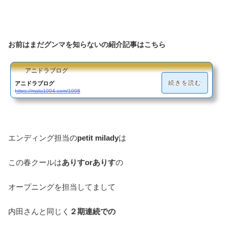
お前はまだグンマを知らないの紹介記事はこちら
アニドラブログ
続きを読む
アニドラブログ
https://matu1004.com/1098
エンディング担当の
petit milady
は
この春クールは
ありすorありす
の
オープニングを担当してまして
内田さんと同じく
２期連続での