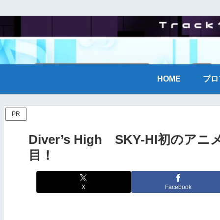
HOME
プロ
PR
Diver’s High SKY-HI
目！
X
Facebook