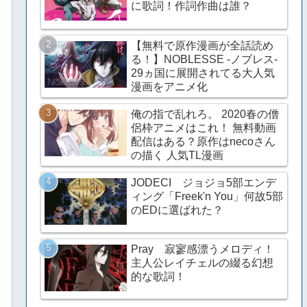
に歌詞！作詞作曲は誰？
【無料で原作漫画が全話読め
る！】NOBLESSE -ノブレス-
29ヵ国に展開されてる大人気
漫画をアニメ化
俺の指で乱れろ。 2020春の僧
侶枠アニメはこれ！ 無料動画
配信はある？原作はnecoさん
の描く 人気TL漫画
JODECI ジョジョ5部エンデ
ィング「Freek'n You」何故5部
のEDに選ばれた？
Pray 寂寥感漂うメロディ！
主人公レイチェルの綴る幻想
的な歌詞！