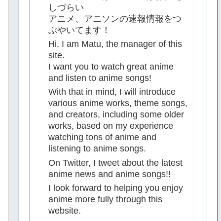
しづらい
アニメ、アニソンの速報情報をつ
ぶやいてます！
Hi, I am Matu, the manager of this
site.
I want you to watch great anime
and listen to anime songs!
With that in mind, I will introduce
various anime works, theme songs,
and creators, including some older
works, based on my experience
watching tons of anime and
listening to anime songs.
On Twitter, I tweet about the latest
anime news and anime songs!!
I look forward to helping you enjoy
anime more fully through this
website.