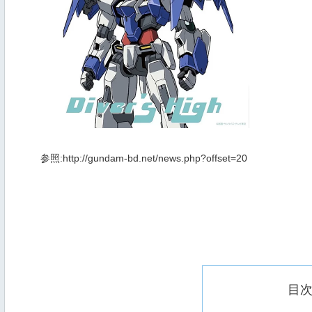
参照:http://gundam-bd.net/news.php?offset=20
目