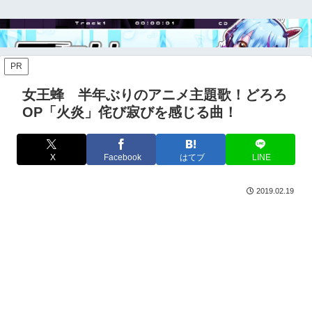
PR
女王蜂 半年ぶりのアニメ主題歌！どろろ
OP「火炎」侘び寂びを感じる曲！
X
Facebook
はてブ
LINE
2019.02.19