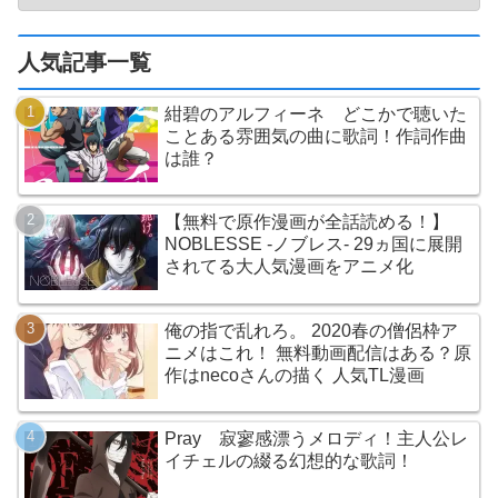
人気記事一覧
紺碧のアルフィーネ どこかで聴いた
ことある雰囲気の曲に歌詞！作詞作曲
は誰？
【無料で原作漫画が全話読める！】
NOBLESSE -ノブレス- 29ヵ国に展開
されてる大人気漫画をアニメ化
俺の指で乱れろ。 2020春の僧侶枠ア
ニメはこれ！ 無料動画配信はある？原
作はnecoさんの描く 人気TL漫画
Pray 寂寥感漂うメロディ！主人公レ
イチェルの綴る幻想的な歌詞！