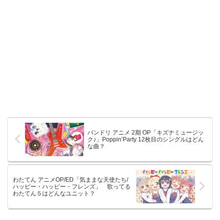
バンドリ アニメ 2期 OP「キズナミュージッ
ク♪」Poppin’Party 12枚目のシングルはどん
な曲？
わたてん アニメOP/ED「気ままな天使たち/
ハッピー・ハッピー・フレンズ」 歌ってる
わたてん５はどんなユニット？