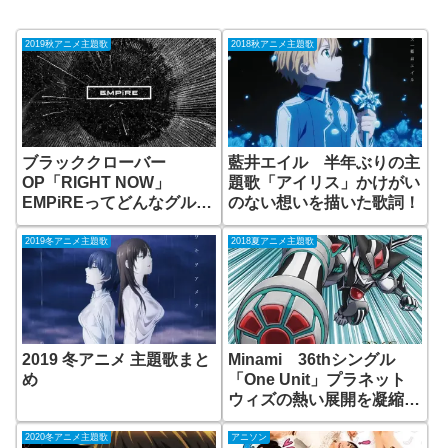
2019秋アニメ主題歌
2018秋アニメ主題歌
ブラッククローバー
藍井エイル 半年ぶりの主
OP「RIGHT NOW」
題歌「アイリス」かけがい
EMPiREってどんなグルー
のない想いを描いた歌詞！
プ？
2019冬アニメ主題歌
2018夏アニメ主題歌
2019 冬アニメ 主題歌まと
Minami 36thシングル
め
「One Unit」プラネット
ウィズの熱い展開を凝縮し
た歌詞！
2020冬アニメ主題歌
アニソン