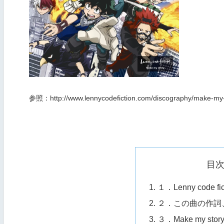
参照：http://www.lennycodefiction.com/discography/make-my-
目
１．Lenny code
２．この曲の作詞
３．Make my s