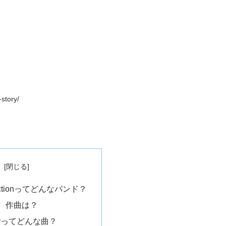
story/
次
 fictionってどんなバンド？
、作曲は？
toryってどんな曲？