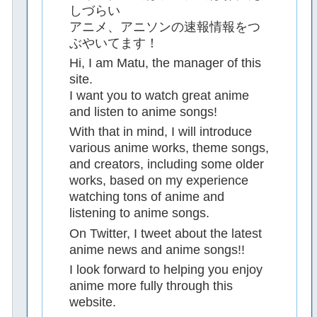
しづらい
アニメ、アニソンの速報情報をつ
ぶやいてます！
Hi, I am Matu, the manager of this
site.
I want you to watch great anime
and listen to anime songs!
With that in mind, I will introduce
various anime works, theme songs,
and creators, including some older
works, based on my experience
watching tons of anime and
listening to anime songs.
On Twitter, I tweet about the latest
anime news and anime songs!!
I look forward to helping you enjoy
anime more fully through this
website.