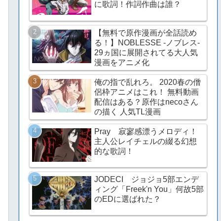
に歌詞！作詞作曲は誰？
【無料で原作漫画が全話読め
る！】NOBLESSE -ノブレス-
29ヵ国に展開されてる大人気
漫画をアニメ化
俺の指で乱れろ。 2020春の僧
侶枠アニメはこれ！ 無料動画
配信はある？原作はnecoさん
の描く 人気TL漫画
Pray 寂寥感漂うメロディ！
主人公レイチェルの綴る幻想
的な歌詞！
JODECI ジョジョ5部エンデ
ィング「Freek'n You」何故5部
のEDに選ばれた？