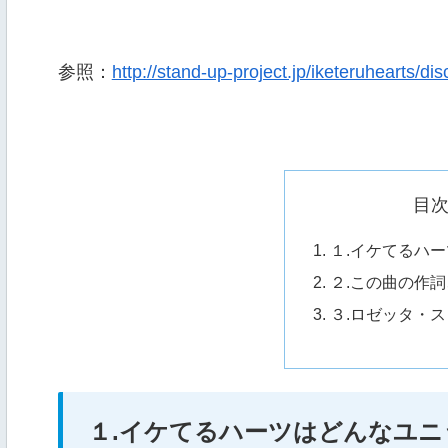
参照：
http://stand-up-project.jp/iketeruhearts/di
目
１.イケてるハ
２.この曲の作
３.ロゼッタ・
１.イケてるハーツはどんなユニ