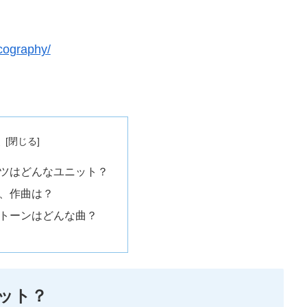
scography/
次
ーツはどんなユニット？
詞、作曲は？
ストーンはどんな曲？
ット？