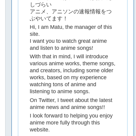
しづらい
アニメ、アニソンの速報情報をつ
ぶやいてます！
Hi, I am Matu, the manager of this
site.
I want you to watch great anime
and listen to anime songs!
With that in mind, I will introduce
various anime works, theme songs,
and creators, including some older
works, based on my experience
watching tons of anime and
listening to anime songs.
On Twitter, I tweet about the latest
anime news and anime songs!!
I look forward to helping you enjoy
anime more fully through this
website.