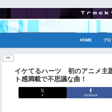
HOME
プロ
PR
イケてるハーツ 初のアニメ主
ト感満載で不思議な曲！
X
Facebook