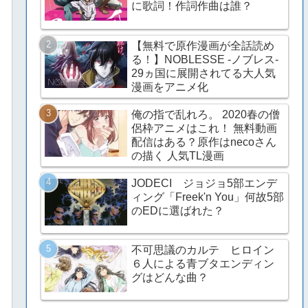
に歌詞！作詞作曲は誰？
【無料で原作漫画が全話読め
る！】NOBLESSE -ノブレス-
29ヵ国に展開されてる大人気
漫画をアニメ化
俺の指で乱れろ。 2020春の僧
侶枠アニメはこれ！ 無料動画
配信はある？原作はnecoさん
の描く 人気TL漫画
JODECI ジョジョ5部エンデ
ィング「Freek'n You」何故5部
のEDに選ばれた？
不可思議のカルテ ヒロイン
６人による青ブタエンディン
グはどんな曲？