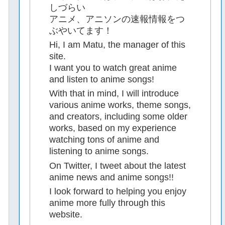
しづらい
アニメ、アニソンの速報情報をつ
ぶやいてます！
Hi, I am Matu, the manager of this
site.
I want you to watch great anime
and listen to anime songs!
With that in mind, I will introduce
various anime works, theme songs,
and creators, including some older
works, based on my experience
watching tons of anime and
listening to anime songs.
On Twitter, I tweet about the latest
anime news and anime songs!!
I look forward to helping you enjoy
anime more fully through this
website.