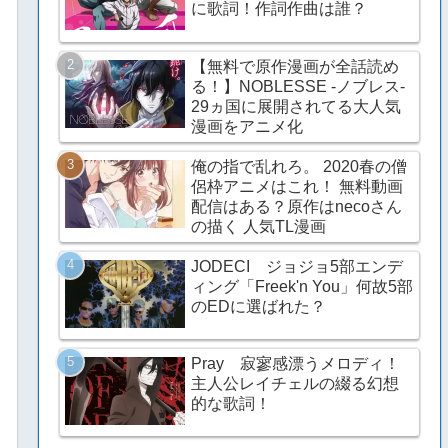
に歌詞！作詞作曲は誰？
【無料で原作漫画が全話読め
る！】NOBLESSE -ノブレス-
29ヵ国に展開されてる大人気
漫画をアニメ化
俺の指で乱れろ。 2020春の僧
侶枠アニメはこれ！ 無料動画
配信はある？原作はnecoさん
の描く 人気TL漫画
JODECI ジョジョ5部エンデ
ィング「Freek'n You」何故5部
のEDに選ばれた？
Pray 寂寥感漂うメロディ！
主人公レイチェルの綴る幻想
的な歌詞！