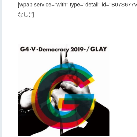
[wpap service="with" type="detail" id="B07S
なし)"]