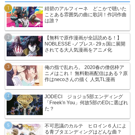
紺碧のアルフィーネ どこかで聴いた
ことある雰囲気の曲に歌詞！作詞作曲
は誰？
【無料で原作漫画が全話読める！】
NOBLESSE -ノブレス- 29ヵ国に展開
されてる大人気漫画をアニメ化
俺の指で乱れろ。 2020春の僧侶枠ア
ニメはこれ！ 無料動画配信はある？原
作はnecoさんの描く 人気TL漫画
JODECI ジョジョ5部エンディング
「Freek'n You」何故5部のEDに選ばれ
た？
不可思議のカルテ ヒロイン６人によ
る青ブタエンディングはどんな曲？