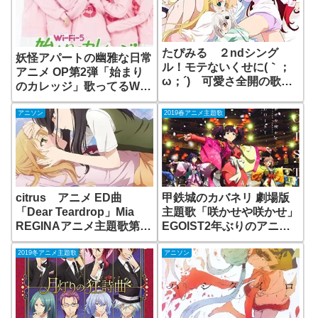
たぴみる ２ndシング
妖怪アパートの幽雅な日常
ル！モテないくせに(｀；
アニメ OP第2弾「始まり
ω；´) 可愛さ全開の歌
のカレッジ」歌ってるWi-
詞！
Fi-5はどんなグループ？
アニソン
2019春アニメ主題歌
citrus アニメ ED曲
甲鉄城のカバネリ 劇場版
「Dear Teardrop」Mia
主題歌「咲かせや咲かせ」
REGINAアニメ主題歌第5
EGOIST2年ぶりのアニメ
弾はどんな曲？
主題歌！
2019冬アニメ主題歌
アニソン