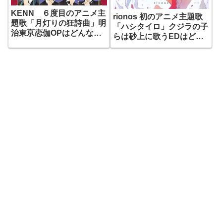
KENN ６度目のアニメ主
rionos 初のアニメ主題歌
題歌「月灯りの狂詩曲」明
「ハシタイロ」クジラの子
治東亰恋伽OPはどんな
らは砂上に歌うEDはどん
曲？
な曲？