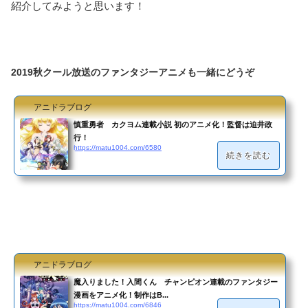
紹介してみようと思います！
2019秋クール放送のファンタジーアニメも一緒にどうぞ
アニドラブログ
慎重勇者 カクヨム連載小説 初のアニメ化！監督は迫井政
行！
https://matu1004.com/6580
続きを読む
アニドラブログ
魔入りました！入間くん チャンピオン連載のファンタジー
漫画をアニメ化！制作はB...
https://matu1004.com/6846