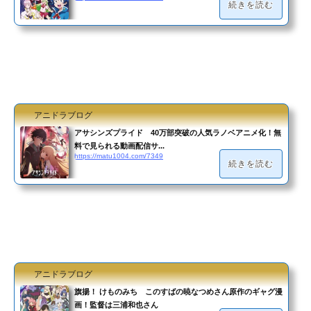
続きを読む
アニドラブログ
アサシンズプライド 40万部突破の人気ラノベアニメ化！無
料で見られる動画配信サ...
https://matu1004.com/7349
続きを読む
アニドラブログ
旗揚！ けものみち このすばの暁なつめさん原作のギャグ漫
画！監督は三浦和也さん