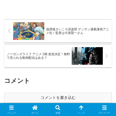
放課後さいころ倶楽部 ゲッサン連載漫画アニ
メ化！監督は今泉賢一さん
ノーガンズライフ アニメ 2期 放送決定！無料
で見られる動画配信はある？
コメント
コメントを書き込む
This site uses Akismet to reduce spam.
Learn how your
メニュー
ホーム
検索
トップ
サイドバー