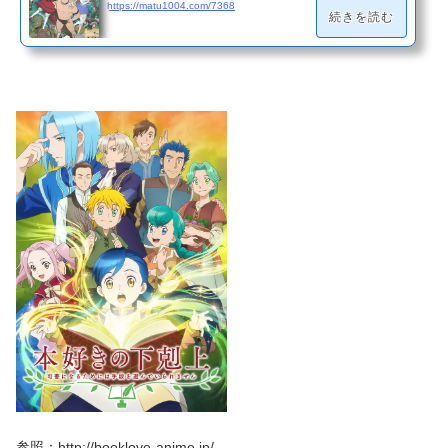
https://matu1004.com/7368
続きを読む
参照：http://booklove-anime.jp/