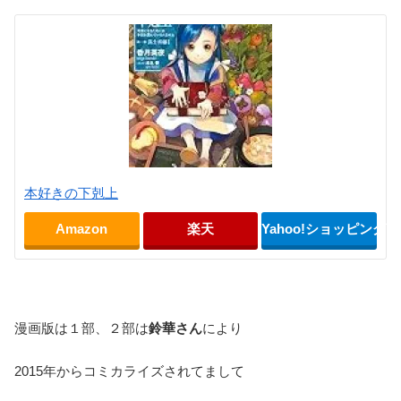
本好きの下剋上
Amazon
楽天
Yahoo!ショッピング
漫画版は１部、２部は
鈴華さん
により
2015年からコミカライズされてまして