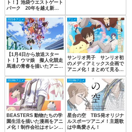
ト！】池袋ウエストゲート
パーク 20年を越え新刊
が発売される大人気小説
遂にアニメ化 無料で見ら
2021冬アニメ
アニメ
れる動画配信サイトはあ
る？
【1月4日から放送スター
サンリオ男子 サンリオ初
ト！】ウマ娘 擬人化競走
のメディアミックス企画で
馬達の青春を描いたアニメ
アニメ化！まとめて見るの
2期放送決定！1期を無料
に便利な動画配信サイト
で見られる動画配信サイト
は？
2019秋アニメ
2019秋アニメ
はある？
BEASTERS 動物たちの学
星合の空 TBS発オリジナ
園生活を描いた漫画をアニ
ルスポーツアニメ！主題歌
メ化！制作会社はオレン
は中島愛さん！