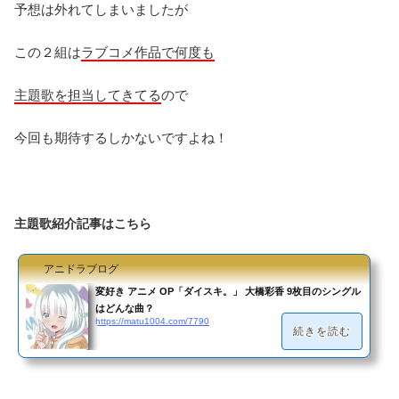
予想は外れてしまいましたが
この２組は
ラブコメ作品で何度も
主題歌を担当してきてる
ので
今回も期待するしかないですよね！
主題歌紹介記事はこちら
アニドラブログ
変好き アニメ OP「ダイスキ。」 大橋彩香 9枚目のシングル
はどんな曲？
https://matu1004.com/7790
続きを読む