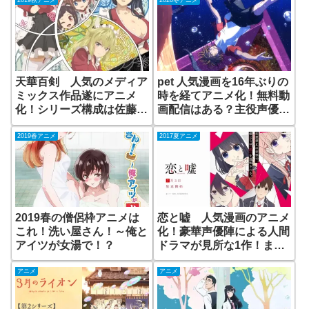
2019秋アニメ
2020冬アニメ
天華百剣 人気のメディア
pet 人気漫画を16年ぶりの
ミックス作品遂にアニメ
時を経てアニメ化！無料動
化！シリーズ構成は佐藤裕
画配信はある？主役声優は
さん
植田圭輔さん
2019春アニメ
2017夏アニメ
2019春の僧侶枠アニメは
恋と嘘 人気漫画のアニメ
これ！洗い屋さん！～俺と
化！豪華声優陣による人間
アイツが女湯で！？
ドラマが見所な1作！まと
めて見るのに便利な動画配
信サイトは？
アニメ
アニメ