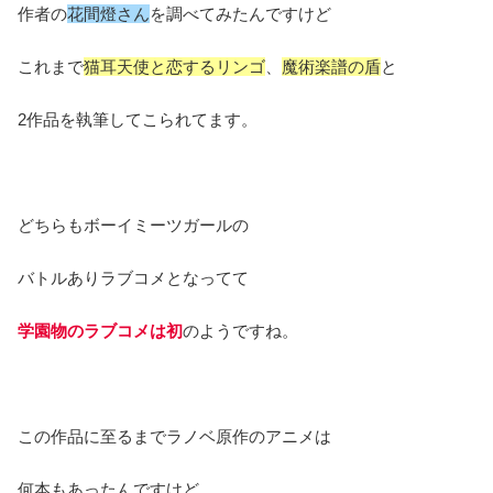
作者の
花間燈さん
を調べてみたんですけど
これまで
猫耳天使と恋するリンゴ
、
魔術楽譜の盾
と
2作品を執筆してこられてます。
どちらもボーイミーツガールの
バトルありラブコメとなってて
学園物のラブコメは初
のようですね。
この作品に至るまでラノベ原作のアニメは
何本もあったんですけど