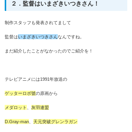
２．監督はいまざきいつきさん！
制作スタッフも発表されてまして
監督は
いまざきいつきさん
なんですね。
まだ紹介したことがなかったのでご紹介を！
テレビアニメには1991年放送の
ゲッターロボ號
の原画から
メダロット
、
灰羽連盟
D.Gray-man
、
天元突破グレンラガン