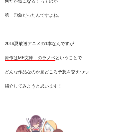
何だか気になる！ってのが
第一印象だったんですよね。
2019夏放送アニメの1本なんですが
原作はMF文庫Ｊのラノベ
ということで
どんな作品なのか見どころ予想を交えつつ
紹介してみようと思います！