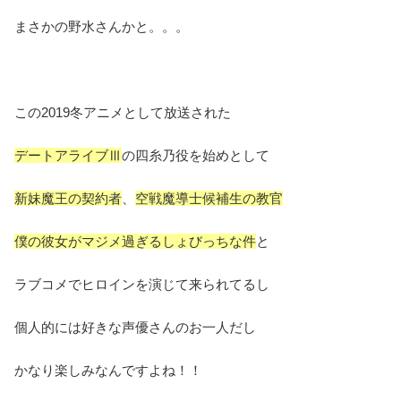
まさかの野水さんかと。。。
この2019冬アニメとして放送された
デートアライブⅢ
の四糸乃役を始めとして
新妹魔王の契約者
、
空戦魔導士候補生の教官
僕の彼女がマジメ過ぎるしょびっちな件
と
ラブコメでヒロインを演じて来られてるし
個人的には好きな声優さんのお一人だし
かなり楽しみなんですよね！！