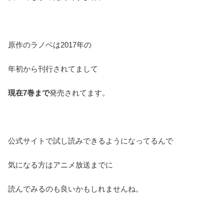
原作のラノベは2017年の
年初から刊行されてまして
現在7巻まで
発売されてます。
公式サイトで試し読みできるようになってるんで
気になる方はアニメ放送までに
読んでみるのも良いかもしれませんね。