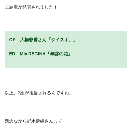
主題歌が発表されました！
OP 大橋彩香さん「ダイスキ。」
ED Mia REGINA「無謬の花」
以上、2組が担当されるんですね。
残念ながら野水伊織さんって