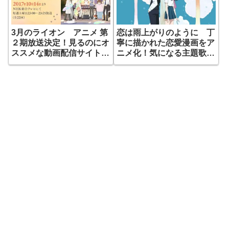
3月のライオン アニメ 第
恋は雨上がりのように 丁
２期放送決定！見るのにオ
寧に描かれた恋愛漫画をア
ススメな動画配信サイト
ニメ化！気になる主題歌
は？
は？