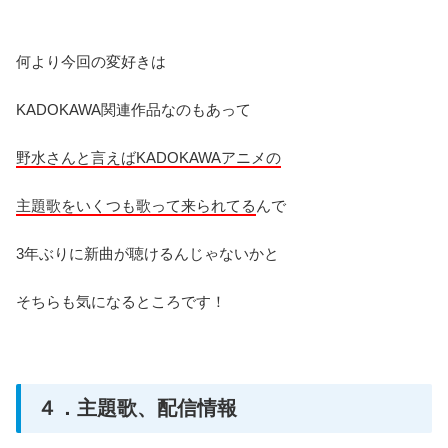
何より今回の変好きは
KADOKAWA関連作品なのもあって
野水さんと言えばKADOKAWAアニメの
主題歌をいくつも歌って来られてる
んで
3年ぶりに新曲が聴けるんじゃないかと
そちらも気になるところです！
４．主題歌、配信情報