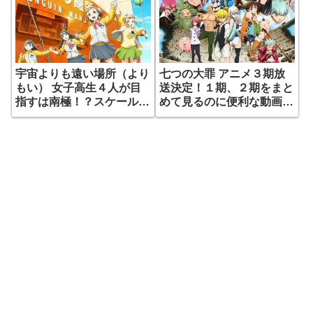
宇宙よりも遠い場所（より
七つの大罪 アニメ３期放
もい） 女子高生４人が目
送決定！１期、２期をまと
指すは南極！？スケールの
めて見るのに便利な動画配
大きいオリジナルアニメ！
信サイトは？
無料動画配信はある？