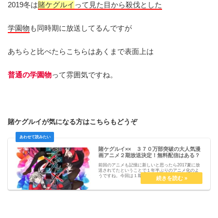
2019冬は
賭ケグルイ
って見た目から殺伐とした
学園物
も同時期に放送してるんですが
あちらと比べたらこちらはあくまで表面上は
普通の学園物
って雰囲気ですね。
賭ケグルイが気になる方はこちらもどうぞ
賭ケグルイ×× ３７０万部突破の大人気漫
画アニメ２期放送決定！無料配信はある？
前回のアニメも記憶に新しいと思ったら2017夏に放
送されてたということで１年半ぶりのアニメ化のよ
うですね。今回は１期の続きが描かれるということ
でそちらを見ていないって方のためにどんな作品な
のか原作と共に見どころになりそうな部分を予想も
交えて...