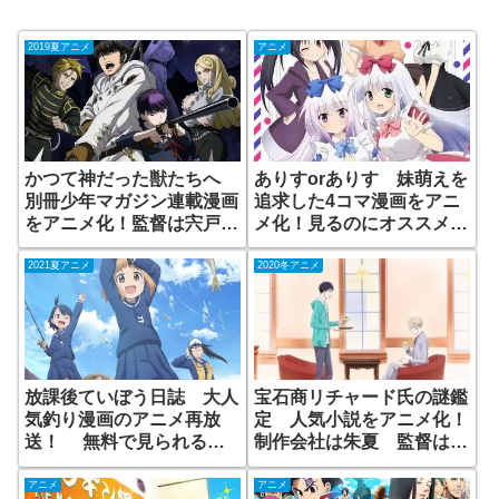
2019夏アニメ
アニメ
かつて神だった獣たちへ
ありすorありす 妹萌えを
別冊少年マガジン連載漫画
追求した4コマ漫画をアニ
をアニメ化！監督は宍戸
メ化！見るのにオススメな
淳！
動画配信サイトは？
2021夏アニメ
2020冬アニメ
放課後ていぼう日誌 大人
宝石商リチャード氏の謎鑑
気釣り漫画のアニメ再放
定 人気小説をアニメ化！
送！ 無料で見られる動
制作会社は朱夏 監督は岩
画配信はある？
崎太郎さん
アニメ
アニメ