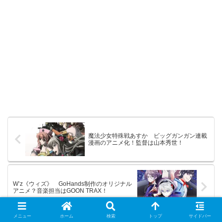
魔法少女特殊戦あすか ビッグガンガン連載
漫画のアニメ化！監督は山本秀世！
W’z《ウィズ》 GoHands制作のオリジナル
アニメ？音楽担当はGOON TRAX！
メニュー
ホーム
検索
トップ
サイドバー