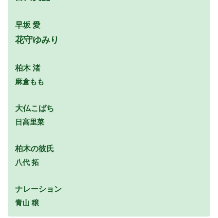
早坂 愛
花守ゆみり
柏木 渚
麻倉もも
大仏こばち
日高里菜
柏木の彼氏
八代 拓
ナレーション
青山 穣