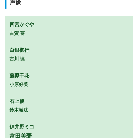
声優
四宮かぐや
古賀 葵
白銀御行
古川 慎
藤原千花
小原好美
石上優
鈴木崚汰
伊井野
ミコ
富田美憂