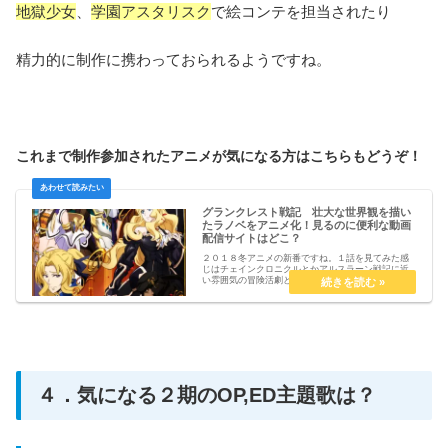
地獄少女
、
学園アスタリスク
で絵コンテを担当されたり
精力的に制作に携わっておられるようですね。
これまで制作参加されたアニメが気になる方はこちらもどうぞ！
グランクレスト戦記 壮大な世界観を描い
たラノベをアニメ化！見るのに便利な動画
配信サイトはどこ？
２０１８冬アニメの新番ですね。１話を見てみた感
じはチェインクロニクルとかアルスラーン戦記に近
い雰囲気の冒険活劇という感じでした。どこら辺が
見どころになりそうか紹介してみようと思います！
参照：１．原作はライトノベル２０１３年に１巻が
発売されて...
４．気になる２期のOP,ED主題歌は？