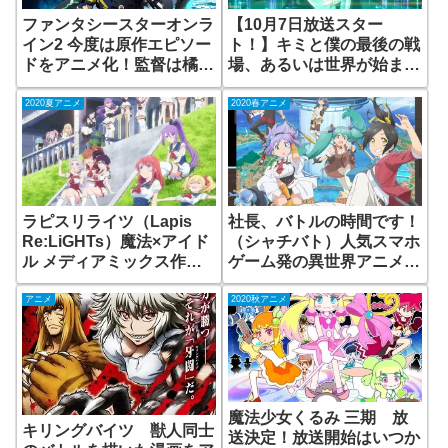
ファンタシースターオンラ
【10月7日放送スター
イン2 今度は原作エピソー
ト！】キミと僕の最後の戦
ドをアニメ化！監督は橘正
場、あるいは世界が始まる
紀さん
聖戦（キミ戦） 人気のラ
イトノベルをアニメ化 放
2020夏アニメ
2020春アニメ
送はいつ？
ラピスリライツ（Lapis
社長、バトルの時間です！
Re:LiGHTs）魔法×アイド
（シャチバト）人気スマホ
ル メディアミックス作品
ゲーム発の異世界アニメ
をアニメ化 無料で見られ
無料動画配信はある？池下
る動画配信サイトはある？
博紀さん初監督作品
アニメ
2020秋アニメ
魔法少女くるみ 三期 放
キリングバイツ 獣人同士
送決定！放送開始はいつか