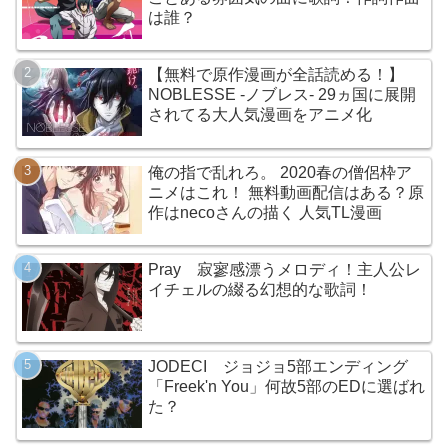
は誰？
【無料で原作漫画が全話読める！】
NOBLESSE -ノブレス- 29ヵ国に展開
されてる大人気漫画をアニメ化
俺の指で乱れろ。 2020春の僧侶枠ア
ニメはこれ！ 無料動画配信はある？原
作はnecoさんの描く 人気TL漫画
Pray 寂寥感漂うメロディ！主人公レ
イチェルの綴る幻想的な歌詞！
JODECI ジョジョ5部エンディング
「Freek'n You」何故5部のEDに選ばれ
た？