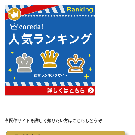
各配信サイトを詳しく知りたい方はこちらもどうぞ