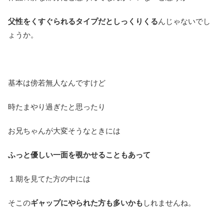
父性をくすぐられるタイプだとしっくりくる
んじゃないでし
ょうか。
基本は傍若無人なんですけど
時たまやり過ぎたと思ったり
お兄ちゃんが大変そうなときには
ふっと優しい一面を覗かせることもあって
１期を見てた方の中には
そこの
ギャップにやられた方も多いかも
しれませんね。