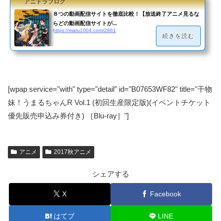
アニドラブログ
８つの動画配信サイトを徹底比較！【放送終了アニメ見るな
らどの動画配信サイトが...
https://matu1004.com/2861
続きを読む
[wpap service="with" type="detail" id="B07653WF82" title="干物
妹！うまるちゃんR Vol.1 (初回生産限定版)(イベントチケット
優先販売申込み券付き) ［Blu-ray］"]
アニメ
2017秋アニメ
シェアする
X
Facebook
はてブ
LINE