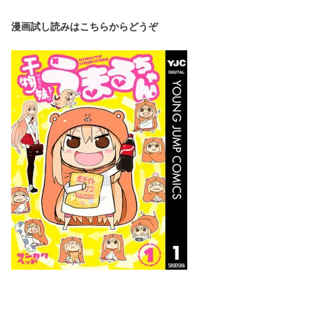
漫画試し読みはこちらからどうぞ