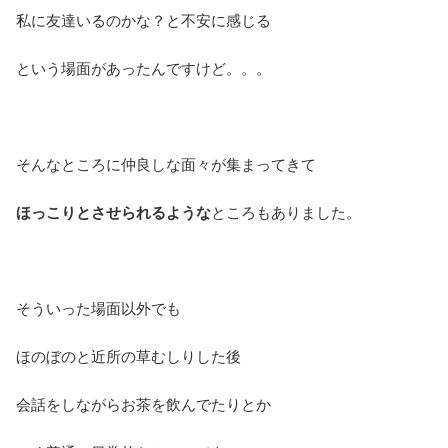
私に友達いるのかな？と不安に感じる
という場面があったんですけど。。。
そんなところに仲良しな面々が集まってきて
ほっこりとさせられるような
ところもありました。
そういった場面以外でも
ほのぼのと近所の草むしりした後
会話をしながらお茶を飲んでたりとか