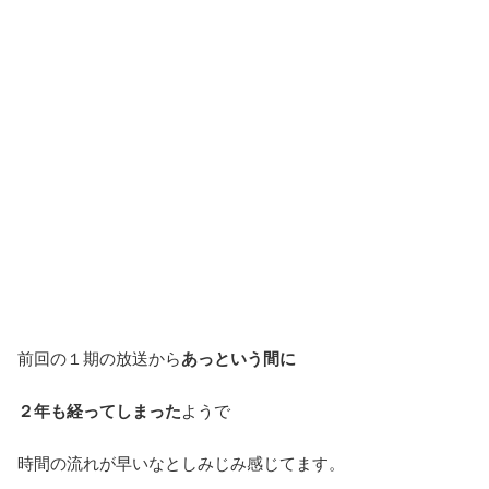
前回の１期の放送から
あっという間に
２年も経ってしまった
ようで
時間の流れが早いなとしみじみ感じてます。