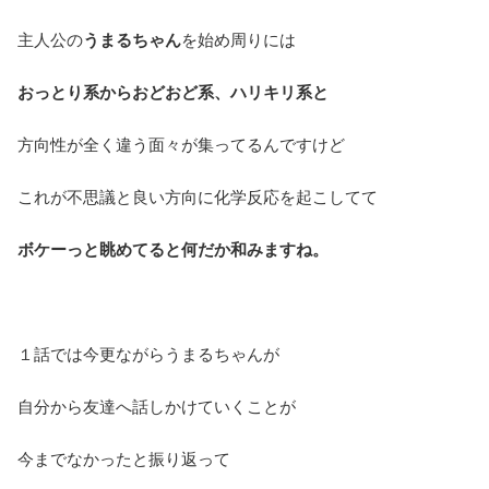
主人公の
うまるちゃん
を始め周りには
おっとり系からおどおど系、ハリキリ系と
方向性が全く違う面々が集ってるんですけど
これが不思議と良い方向に化学反応を起こしてて
ボケーっと眺めてると何だか和みますね。
１話では今更ながらうまるちゃんが
自分から友達へ話しかけていくことが
今までなかったと振り返って