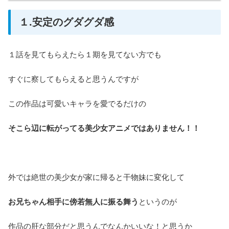
１.安定のグダグダ感
１話を見てもらえたら１期を見てない方でも
すぐに察してもらえると思うんですが
この作品は可愛いキャラを愛でるだけの
そこら辺に転がってる美少女アニメではありません！！
外では絶世の美少女が家に帰ると干物妹に変化して
お兄ちゃん相手に傍若無人に振る舞う
というのが
作品の肝な部分だと思うんでなんかいいな！と思うか