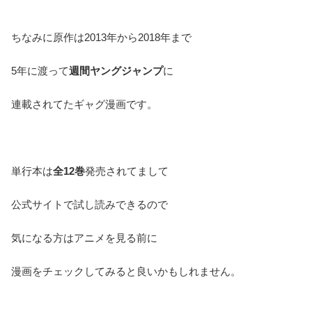
ちなみに原作は2013年から2018年まで
5年に渡って
週間ヤングジャンプ
に
連載されてたギャグ漫画です。
単行本は
全12巻
発売されてまして
公式サイトで試し読みできるので
気になる方はアニメを見る前に
漫画をチェックしてみると良いかもしれません。