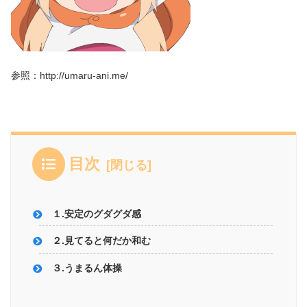
参照：http://umaru-ani.me/
目次
１.安定のグダグダ感
２.見てると何だか和む
３.うまるん体操