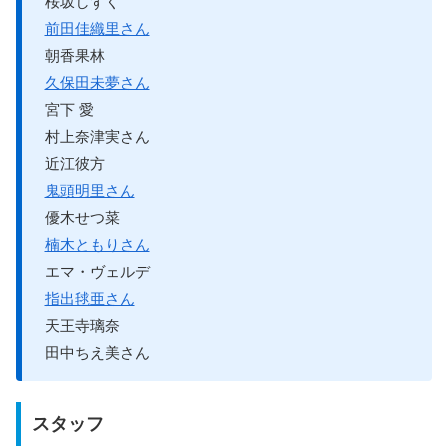
桜坂しずく
前田佳織里さん
朝香果林
久保田未夢さん
宮下 愛
村上奈津実さん
近江彼方
鬼頭明里さん
優木せつ菜
楠木ともりさん
エマ・ヴェルデ
指出毬亜さん
天王寺璃奈
田中ちえ美さん
スタッフ