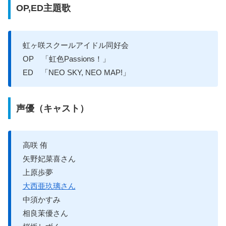
OP,ED主題歌
虹ヶ咲スクールアイドル同好会
OP 「虹色Passions！」
ED 「NEO SKY, NEO MAP!」
声優（キャスト）
高咲 侑
矢野妃菜喜さん
上原歩夢
大西亜玖璃さん
中須かすみ
相良茉優さん