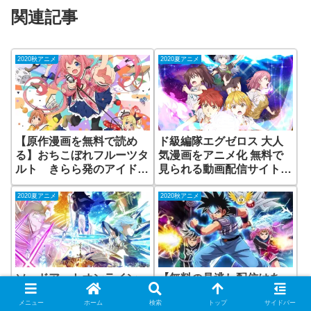
関連記事
2020秋アニメ
2020夏アニメ
【原作漫画を無料で読め
ド級編隊エグゼロス 大人
る】おちこぼれフルーツタ
気漫画をアニメ化 無料で
ルト きらら発のアイドル
見られる動画配信サイトは
漫画をアニメ化！
ある？放送はいつから？放
送局は？
2020夏アニメ
2020秋アニメ
ソードアートオンライン
【無料の見逃し配信はあ
アリシゼーション War of
る？】 ダイの大冒険 30年
メニュー
ホーム
検索
トップ
サイドバー
Underworld まとめて見ら
以上経っても人気の漫画を