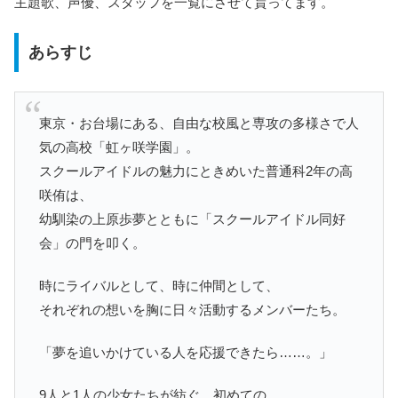
主題歌、声優、スタッフを一覧にさせて貰ってます。
あらすじ
東京・お台場にある、自由な校風と専攻の多様さで人
気の高校「虹ヶ咲学園」。
スクールアイドルの魅力にときめいた普通科2年の高
咲侑は、
幼馴染の上原歩夢とともに「スクールアイドル同好
会」の門を叩く。
時にライバルとして、時に仲間として、
それぞれの想いを胸に日々活動するメンバーたち。
「夢を追いかけている人を応援できたら……。」
9人と1人の少女たちが紡ぐ、初めての