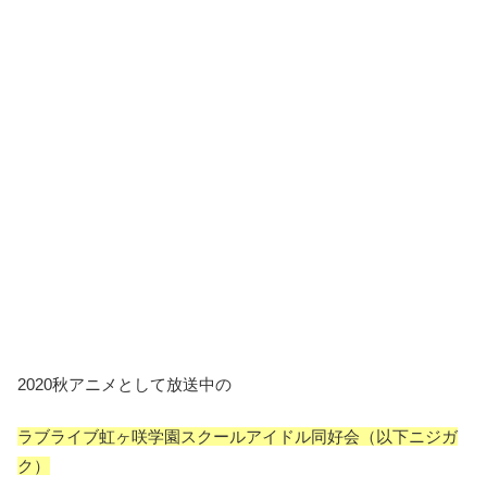
2020秋アニメとして放送中の
ラブライブ虹ヶ咲学園スクールアイドル同好会（以下ニジガ
ク）