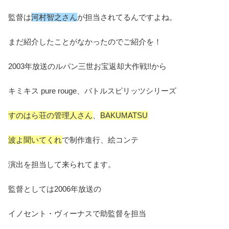
監督は
河村智之さん
が担当されてるんですよね。
まだ紹介したことがなかったのでご紹介を！
2003年放送のルパン三世お宝返却大作戦!!から
キミキス pure rouge、バトルスピリッツシリーズ
すのはら荘の管理人さん
、
BAKUMATSU
波よ聞いてくれ
で制作進行、絵コンテ
演出を担当して来られてます。
監督としては2006年放送の
イノセント・ヴィーナスで助監督を担当