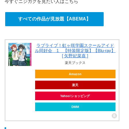
今すぐニジガクを見たい人はこちら
すべての作品が見放題【ABEMA】
ラブライブ！虹ヶ咲学園スクールアイド
ル同好会 1 【特装限定版】【Blu-ray】
[ 矢野妃菜喜 ]
楽天ブックス
Amazon
楽天
Yahoo!ショッピング
DMM