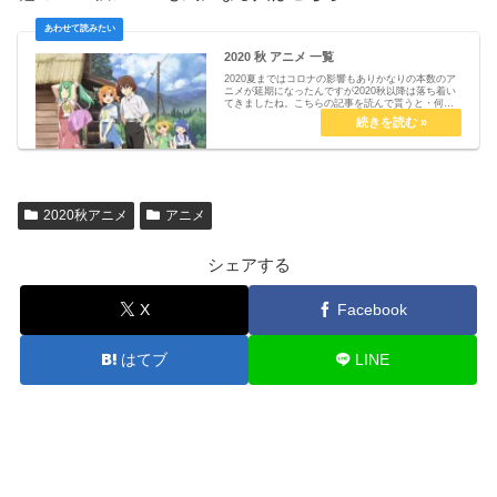
2020 秋 アニメ 一覧
2020夏まではコロナの影響もありかなりの本数のア
ニメが延期になったんですが2020秋以降は落ち着い
てきましたね。こちらの記事を読んで貰うと・何か
と気になるオリジナルアニメ・なろうももちろんあ
り！・2期以降のアニメは話題作しかない以上、20...
2020秋アニメ
アニメ
シェアする
X
Facebook
はてブ
LINE