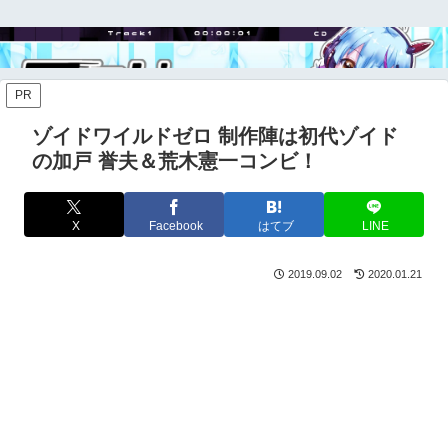
PR
ゾイドワイルドゼロ 制作陣は初代ゾイド
の加戸 誉夫＆荒木憲一コンビ！
X
Facebook
はてブ
LINE
2019.09.02
2020.01.21