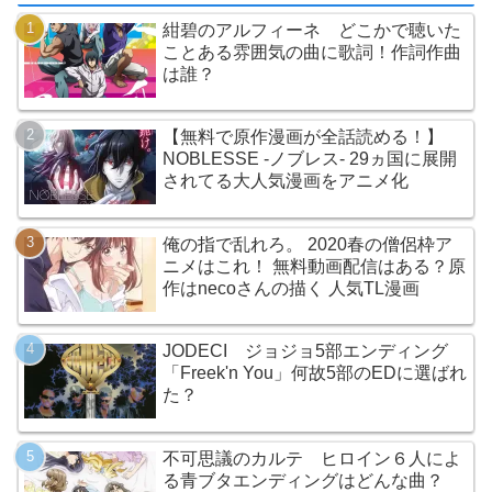
紺碧のアルフィーネ どこかで聴いた
ことある雰囲気の曲に歌詞！作詞作曲
は誰？
【無料で原作漫画が全話読める！】
NOBLESSE -ノブレス- 29ヵ国に展開
されてる大人気漫画をアニメ化
俺の指で乱れろ。 2020春の僧侶枠ア
ニメはこれ！ 無料動画配信はある？原
作はnecoさんの描く 人気TL漫画
JODECI ジョジョ5部エンディング
「Freek'n You」何故5部のEDに選ばれ
た？
不可思議のカルテ ヒロイン６人によ
る青ブタエンディングはどんな曲？