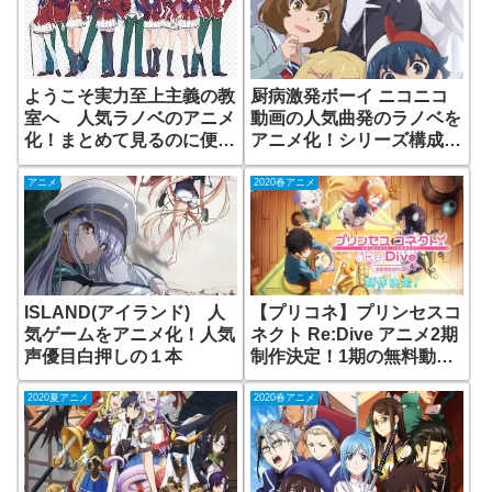
ようこそ実力至上主義の教
厨病激発ボーイ ニコニコ
室へ 人気ラノベのアニメ
動画の人気曲発のラノベを
化！まとめて見るのに便利
アニメ化！シリーズ構成は
な動画配信サイトは？
後藤みどりさん
アニメ
2020春アニメ
ISLAND(アイランド) 人
【プリコネ】プリンセスコ
気ゲームをアニメ化！人気
ネクト Re:Dive アニメ2期
声優目白押しの１本
制作決定！1期の無料動画
配信はある？
2020夏アニメ
2020春アニメ