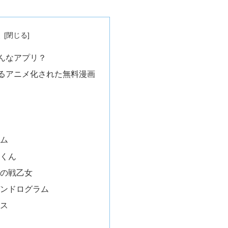
次
どんなアプリ？
めるアニメ化された無料漫画
ム
くん
の戦乙女
ンドログラム
ス