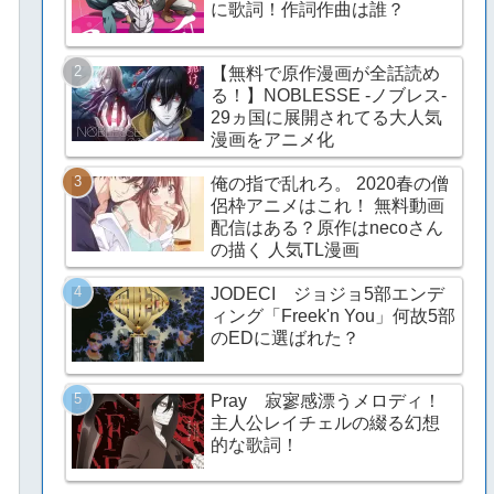
に歌詞！作詞作曲は誰？
【無料で原作漫画が全話読め
る！】NOBLESSE -ノブレス-
29ヵ国に展開されてる大人気
漫画をアニメ化
俺の指で乱れろ。 2020春の僧
侶枠アニメはこれ！ 無料動画
配信はある？原作はnecoさん
の描く 人気TL漫画
JODECI ジョジョ5部エンデ
ィング「Freek'n You」何故5部
のEDに選ばれた？
Pray 寂寥感漂うメロディ！
主人公レイチェルの綴る幻想
的な歌詞！