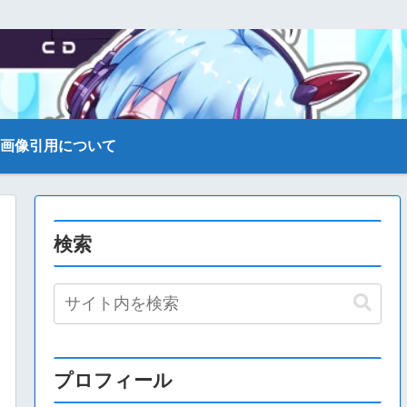
画像引用について
検索
プロフィール