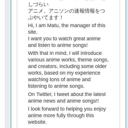
しづらい
アニメ、アニソンの速報情報をつ
ぶやいてます！
Hi, I am Matu, the manager of this
site.
I want you to watch great anime
and listen to anime songs!
With that in mind, I will introduce
various anime works, theme songs,
and creators, including some older
works, based on my experience
watching tons of anime and
listening to anime songs.
On Twitter, I tweet about the latest
anime news and anime songs!!
I look forward to helping you enjoy
anime more fully through this
website.