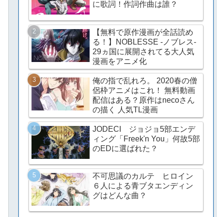
に歌詞！作詞作曲は誰？
【無料で原作漫画が全話読め
る！】NOBLESSE -ノブレス-
29ヵ国に展開されてる大人気
漫画をアニメ化
俺の指で乱れろ。 2020春の僧
侶枠アニメはこれ！ 無料動画
配信はある？原作はnecoさん
の描く 人気TL漫画
JODECI ジョジョ5部エンデ
ィング「Freek'n You」何故5部
のEDに選ばれた？
不可思議のカルテ ヒロイン
６人による青ブタエンディン
グはどんな曲？