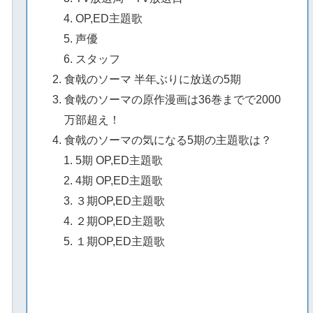
OP,ED主題歌
声優
スタッフ
食戟のソーマ 半年ぶりに放送の5期
食戟のソーマの原作漫画は36巻までで2000
万部超え！
食戟のソーマの気になる5期の主題歌は？
5期 OP,ED主題歌
4期 OP,ED主題歌
３期OP,ED主題歌
２期OP,ED主題歌
１期OP,ED主題歌