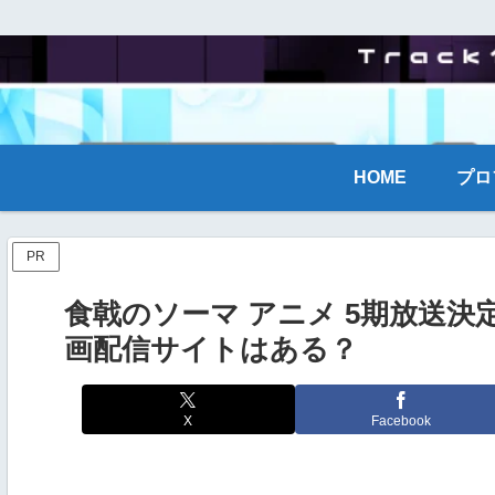
HOME
プロ
PR
食戟のソーマ アニメ 5期放送決
画配信サイトはある？
X
Facebook