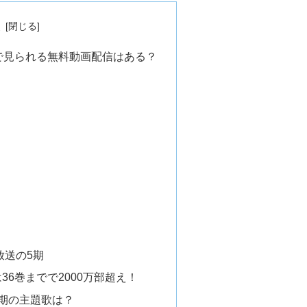
次
で見られる無料動画配信はある？
放送の5期
6巻までで2000万部超え！
期の主題歌は？