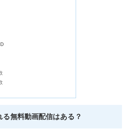
ED
歌
歌
れる無料動画配信はある？