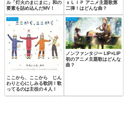
ル「灯火のまにまに」和の
ｘＬＩＰ アニメ主題歌第
要素を詰め込んだMV！
二弾！はどんな曲？
アニソン
アニソン
ノンファンタジー LIP×LIP
初のアニメ主題歌はどんな
曲？
ここから、ここから じん
わりと心にしみる歌詞！歌
ってるのは主役の４人！