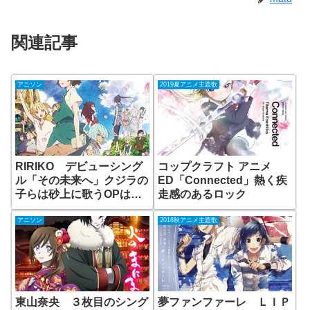
関連記事
アニソン
2019夏アニメ主題歌
RIRIKO デビューシング
コップクラフト アニメ
ル「その未来へ」クジラの
ED「Connected」熱く疾
子らは砂上に歌うOPはど
走感のあるロック
んな曲？
アニソン
2018秋アニメ主題歌
東山奈央 ３枚目のシング
夢ファンファーレ ＬＩＰ