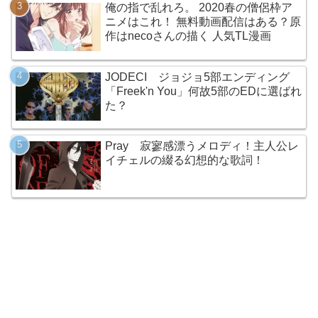
俺の指で乱れろ。 2020春の僧侶枠ア
ニメはこれ！ 無料動画配信はある？原
作はnecoさんの描く 人気TL漫画
JODECI ジョジョ5部エンディング
「Freek'n You」何故5部のEDに選ばれ
た？
Pray 寂寥感漂うメロディ！主人公レ
イチェルの綴る幻想的な歌詞！