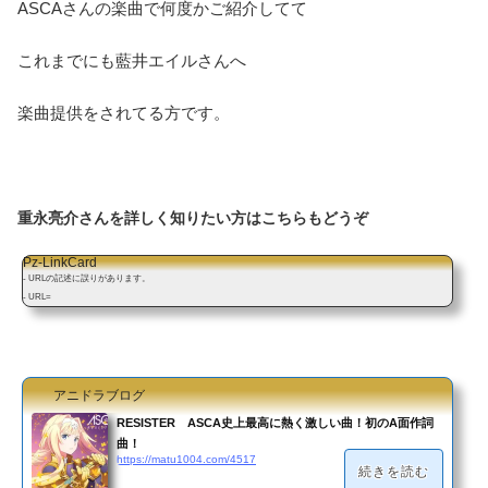
ASCAさんの楽曲で何度かご紹介してて
これまでにも藍井エイルさんへ
楽曲提供をされてる方です。
重永亮介さんを詳しく知りたい方はこちらもどうぞ
Pz-LinkCard
- URLの記述に誤りがあります。
- URL=
アニドラブログ
RESISTER ASCA史上最高に熱く激しい曲！初のA面作詞
曲！
https://matu1004.com/4517
続きを読む