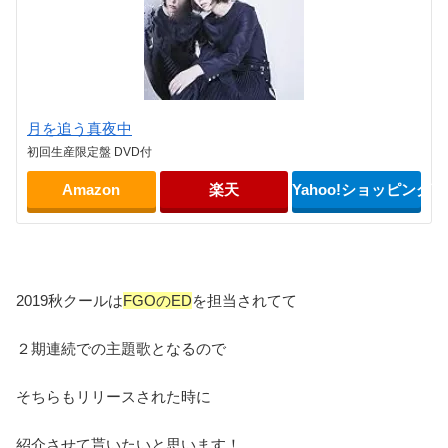
月を追う真夜中
初回生産限定盤 DVD付
Amazon
楽天
Yahoo!ショッピング
2019秋クールは
FGOのED
を担当されてて
２期連続での主題歌となるので
そちらもリリースされた時に
紹介させて貰いたいと思います！