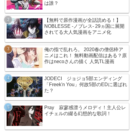
は誰？
【無料で原作漫画が全話読める！】
NOBLESSE -ノブレス- 29ヵ国に展開
されてる大人気漫画をアニメ化
俺の指で乱れろ。 2020春の僧侶枠ア
ニメはこれ！ 無料動画配信はある？原
作はnecoさんの描く 人気TL漫画
JODECI ジョジョ5部エンディング
「Freek'n You」何故5部のEDに選ばれ
た？
Pray 寂寥感漂うメロディ！主人公レ
イチェルの綴る幻想的な歌詞！