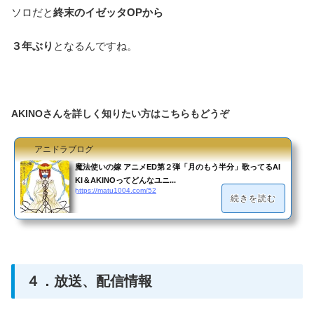
ソロだと
終末のイゼッタOPから
３年ぶり
となるんですね。
AKINOさんを詳しく知りたい方はこちらもどうぞ
アニドラブログ
魔法使いの嫁 アニメED第２弾「月のもう半分」歌ってるAI
KI＆AKINOってどんなユニ...
https://matu1004.com/52
続きを読む
４．放送、配信情報