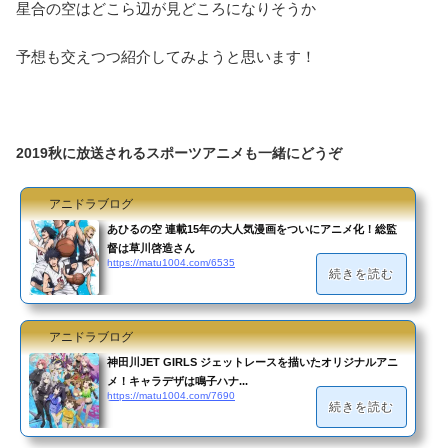
星合の空はどこら辺が見どころになりそうか
予想も交えつつ紹介してみようと思います！
2019秋に放送されるスポーツアニメも一緒にどうぞ
アニドラブログ
あひるの空 連載15年の大人気漫画をついにアニメ化！総監
督は草川啓造さん
https://matu1004.com/6535
続きを読む
アニドラブログ
神田川JET GIRLS ジェットレースを描いたオリジナルアニ
メ！キャラデザは鳴子ハナ...
https://matu1004.com/7690
続きを読む