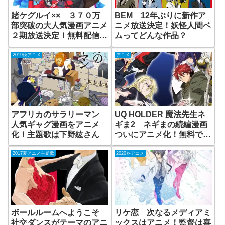
賭ケグルイ×× ３７０万
BEM 12年ぶりに新作ア
部突破の大人気漫画アニメ
ニメ放送決定！妖怪人間ベ
２期放送決定！無料配信は
ムってどんな作品？
ある？
2019秋アニメ
アニメ
アフリカのサラリーマン
UQ HOLDER 魔法先生ネ
人気ギャグ漫画をアニメ
ギま2 ネギまの続編漫画
化！主題歌は下野紘さん
ついにアニメ化！無料で見
られる動画配信サイトはあ
る？
2017夏アニメ主題歌
2020冬アニメ
ボールルームへようこそ
リケ恋 次なるメディアミ
社交ダンスがテーマのアニ
ックスはアニメ！監督は喜