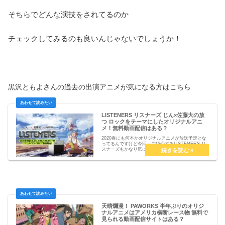
そちらでどんな演技をされてるのか
チェックしてみるのも良いんじゃないでしょうか！
黒沢ともよさんの過去の出演アニメが気になる方はこちら
LISTENERS リスナーズ じん×佐藤大の放
つ ロックをテーマにしたオリジナルアニ
メ！無料動画配信はある？
2020春にも何本かオリジナルアニメが放送予定とな
ってるんですけど今回、ご紹介するLISTENERS リ
スナーズもかなり気になる1本なんですよね。・無料
動画配信はある？・ストーリー原案・監督の安藤裕
章さん・主題歌以上、気になる４つのポイント...
天晴爛漫！ PAWORKS 半年ぶりのオリジ
ナルアニメはアメリカ横断レース物 無料で
見られる動画配信サイトはある？