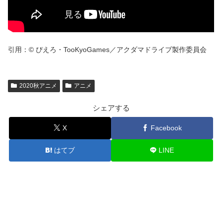
引用：© ぴえろ・TooKyoGames／アクダマドライブ製作委員会
2020秋アニメ
アニメ
シェアする
X
Facebook
はてブ
LINE