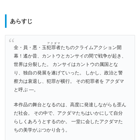
あらすじ
アクダマ
全・員・悪・玉
犯罪者
たちのクライムアクション開
幕！遙か昔、カントウとカンサイの間で戦争が起き、
世界は分裂した。 カンサイはカントウの属国とな
り、独自の発展を遂げていった。 しかし、政治と警
察力は衰退し、犯罪が横行。 その犯罪者を アクダマ
と呼ぶ ―。
本作品の舞台となるのは、高度に発達しながらも歪ん
だ社会。 その中で、アクダマたちはいかにして自分
らしくあろうとするのか。 一堂に会したアクダマた
ちの美学がぶつかり合う。