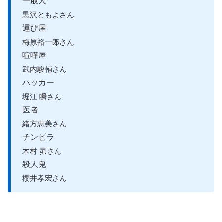
一般人
黒沢ともよさん
運び屋
梅原裕一郎さん
喧嘩屋
武内駿輔さん
ハッカー
堀江 瞬さん
医者
緒方恵美さん
チンピラ
木村 昴さん
殺人鬼
櫻井孝宏さん