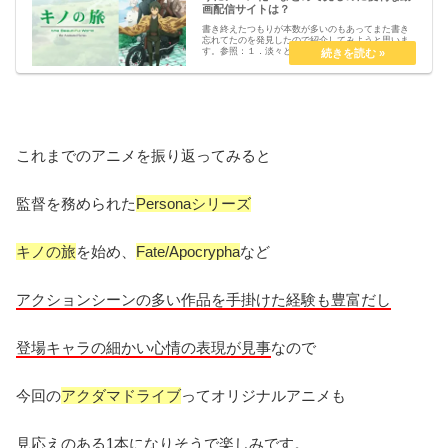
画配信サイトは？
書き終えたつもりが本数が多いのもあってまた書き
忘れてたのを発見したので紹介してみようと思いま
す。参照：１．淡々と紡がれるストーリー１５年ほ
ど前に一度アニメ化されたんですけどその時の続編
ではなくて２年前の２０１５年に作品の１５周年記
念にあわせ...
これまでのアニメを振り返ってみると
監督を務められた
Personaシリーズ
キノの旅
を始め、
Fate/Apocrypha
など
アクションシーンの多い作品を手掛けた経験も豊富だし
登場キャラの細かい心情の表現が見事
なので
今回の
アクダマドライブ
ってオリジナルアニメも
見応えのある1本になりそうで楽しみです。