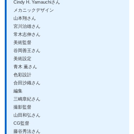
Cindy H. Yamauchiさん
メカニックデザイン
山本翔さん
宮川治雄さん
常木志伸さん
美術監督
谷岡善王さん
美術設定
青木 薫さん
色彩設計
合田沙織さん
編集
三嶋章紀さん
撮影監督
山田和弘さん
CG監督
藤谷秀法さん