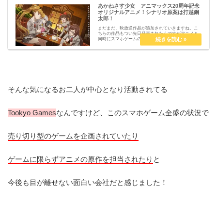
あかねさす少女 アニマックス20周年記念
オリジナルアニメ！シナリオ原案は打越鋼
太郎！
まだまだ、秋放送作品が追加されていきますね。こ
ちらの作品もつい先日発表されたんですがアニメと
同時にスマホゲームの企画も同時に進んでいるよう
です。オリジナルアニメということでどんな作品な
のか見どころになりそうな部分と共に紹介してみよ
うと思いま...
そんな気になるお二人が中心となり活動されてる
Tookyo Games
なんですけど、このスマホゲーム全盛の状況で
売り切り型のゲームを企画されていたり
ゲームに限らずアニメの原作を担当されたり
と
今後も目が離せない面白い会社だと感じました！