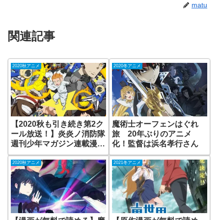
matu
関連記事
2020秋アニメ
2020冬アニメ
【2020秋も引き続き第2ク
魔術士オーフェンはぐれ
ール放送！】炎炎ノ消防隊
旅 20年ぶりのアニメ
週刊少年マガジン連載漫画
化！監督は浜名孝行さん
をアニメ化 2期放送決定 無
料で見られる動画配信サイ
2020秋アニメ
2021冬アニメ
トはある？