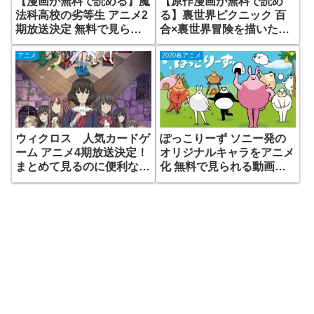
【漫画が無料で読める】魔
【原作漫画が無料で読め
法科高校の劣等生 アニメ2
る】裏世界ピクニック 百
期放送決定 無料で見られ
合×裏世界冒険を描いたラ
る動画配信サイトはある？
ノベをアニメ化 放送日
は？
アニメ
2020春アニメ
ウィクロス 人気カードゲ
ぽっこりーず ソニー発の
ーム アニメ4期放送決定！
オリジナルキャラをアニメ
まとめて見るのに便利な動
化 無料で見られる動画配
画配信サイトは？
信はある？ 声優陣が豪華
すぎ！