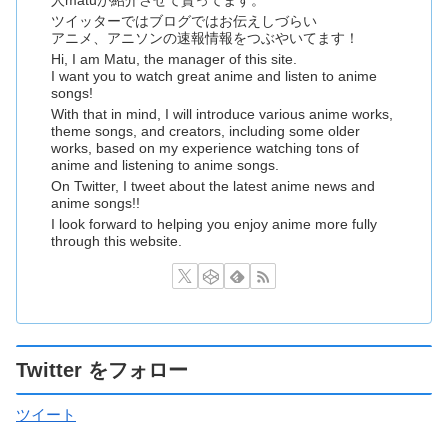
人matuが紹介させて貰ってます。
ツイッターではブログではお伝えしづらい
アニメ、アニソンの速報情報をつぶやいてます！
Hi, I am Matu, the manager of this site.
I want you to watch great anime and listen to anime
songs!
With that in mind, I will introduce various anime works,
theme songs, and creators, including some older
works, based on my experience watching tons of
anime and listening to anime songs.
On Twitter, I tweet about the latest anime news and
anime songs!!
I look forward to helping you enjoy anime more fully
through this website.
Twitter をフォロー
ツイート