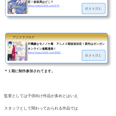
定！放送局はどこ？
https://matu1004.com/279
続きを読む
アニドラブログ
不機嫌なモノノケ庵 アニメ２期放送決定！原作はガンガン
オンライン連載漫画！
https://matu1004.com/3061
続きを読む
＊１期に制作参加されてます。
監督としては子供向け作品が多めとはいえ
スタッフとして関わっておられる作品では