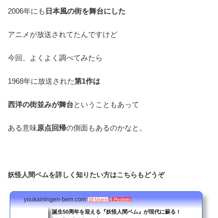
2006年にも
日本風の街を舞台にした
アニメが放送されてたんですけど
今回、よくよく調べてみたら
1968年に放送された
第1作は
西洋の街並みが舞台
ということもあって
ある意味
原点回帰
の側面もあるのかなと。
妖怪人間ベムを詳しく知りたい方はこちらもどうぞ
youkainingen-bem.com
10 Users
6 Pockets
誕生50周年を迎える『妖怪人間ベム』が現代に蘇る！