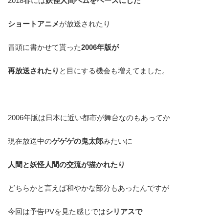
2018春には
妖怪人間ベムをベースにした
ショートアニメ
が放送されたり
冒頭に書かせて貰った
2006年版が
再放送されたり
と目にする機会も増えてました。
2006年版は日本に近い都市が舞台なのもあってか
現在放送中の
ゲゲゲの鬼太郎
みたいに
人間と妖怪人間の交流が描かれたり
どちらかと言えば和やかな部分もあったんですが
今回は予告PVを見た感じでは
シリアスで