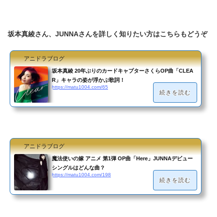
坂本真綾さん、JUNNAさんを詳しく知りたい方はこちらもどうぞ
アニドラブログ
坂本真綾 20年ぶりのカードキャプターさくらOP曲「CLEA
R」キャラの姿が浮かぶ歌詞！
https://matu1004.com/65
続きを読む
アニドラブログ
魔法使いの嫁 アニメ 第1弾 OP曲「Here」JUNNAデビュー
シングルはどんな曲？
https://matu1004.com/198
続きを読む