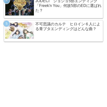
JODECI ジョジョ5部エンディング
「Freek'n You」何故5部のEDに選ばれ
た？
不可思議のカルテ ヒロイン６人によ
る青ブタエンディングはどんな曲？