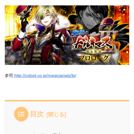
参照:
http://colopl.co.jp/magicianwiz/lp/
目次