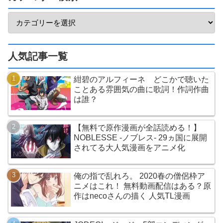
人気記事一覧
紺碧のアルフィーネ どこかで聴いた
ことある雰囲気の曲に歌詞！作詞作曲
は誰？
【無料で原作漫画が全話読める！】
NOBLESSE -ノブレス- 29ヵ国に展開
されてる大人気漫画をアニメ化
俺の指で乱れろ。 2020春の僧侶枠ア
ニメはこれ！ 無料動画配信はある？原
作はnecoさんの描く 人気TL漫画