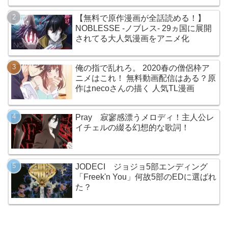
【無料で原作漫画が全話読める！】
NOBLESSE -ノブレス- 29ヵ国に展開
されてる大人気漫画をアニメ化
俺の指で乱れろ。 2020春の僧侶枠ア
ニメはこれ！ 無料動画配信はある？原
作はnecoさんの描く 人気TL漫画
Pray 寂寥感漂うメロディ！主人公レ
イチェルの綴る幻想的な歌詞！
JODECI ジョジョ5部エンディング
「Freek'n You」何故5部のEDに選ばれ
た？