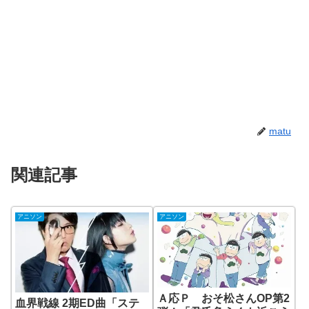
matu
関連記事
アニソン
アニソン
Ａ応Ｐ おそ松さんOP第2
血界戦線 2期ED曲「ステ