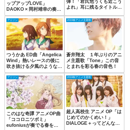
弾！「君氏危うくも近こう
ップアップLOVE」
よれ」耳に残るタイトルコ
DAOKO × 岡村靖幸の奏で
ール！
る情熱的な愛の歌！
アニソン
2019春アニメ主題歌
つうかあ ED曲「Angelica
蒼井翔太 １年ぶりのアニ
Wind」熱いレースの後に
メ主題歌「Tone」この音
吹き抜ける夕風のような
とまれを彩る春の音色！
曲！
アニソン
2019秋アニメ主題歌
超人高校生 アニメ OP「は
このはな奇譚 アニメOP曲
じめてのかくめい！」
「ココロニツボミ」
DIALOGE＋ってどんなユ
eufoniusが奏でる春を感
ニット？