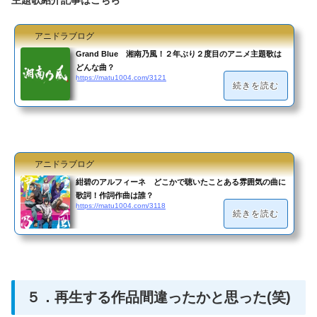
アニドラブログ
Grand Blue 湘南乃風！２年ぶり２度目のアニメ主題歌は
どんな曲？
https://matu1004.com/3121
続きを読む
アニドラブログ
紺碧のアルフィーネ どこかで聴いたことある雰囲気の曲に
歌詞！作詞作曲は誰？
https://matu1004.com/3118
続きを読む
５．再生する作品間違ったかと思った(笑)