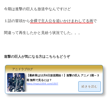
今期は進撃の巨人も放送中なんですけど
１話の冒頭から
全裸で主人公を追いかけまわしてる画
で
間違って再生したかと見紛う状況でした。。。
進撃の巨人が気になる方はこちらもどうぞ
アニドラブログ
【最終章は12月6日放送開始！】進撃の巨人 アニメ 1期～３
期 無料で見るには？
https://matu1004.com/1507
続きを読む