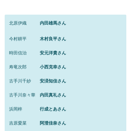
北原伊織
内田雄馬さん
今村耕平
木村良平さん
時田信治
安元洋貴さん
寿竜次郎
小西克幸さん
古手川千紗
安済知佳さん
古手川奈々華
内田真礼さん
浜岡梓
行成とあさん
吉原愛菜
阿澄佳奈さん