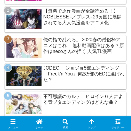
【無料で原作漫画が全話読める！】
NOBLESSE -ノブレス- 29ヵ国に展開
されてる大人気漫画をアニメ化
俺の指で乱れろ。 2020春の僧侶枠ア
ニメはこれ！ 無料動画配信はある？原
作はnecoさんの描く 人気TL漫画
JODECI ジョジョ5部エンディング
「Freek'n You」何故5部のEDに選ばれ
た？
不可思議のカルテ ヒロイン６人によ
る青ブタエンディングはどんな曲？
メニュー
ホーム
検索
トップ
サイドバー