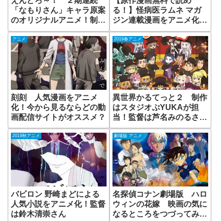
えんどろ～！ ２期連続
【原作漫画無料で読め
「なもりさん」キャラ原案
る！】怪病医ラムネ マガ
のオリジナルアニメ！制作
ジン連載漫画をアニメ化
はStudio五組！
無料で見られる動画配信サ
イトはある？
アニメ
2019春アニメ
刻刻 人気漫画をアニメ
異世界かるてっと２ 制作
化！今から見るならどの動
はスタジオぷYUKAが担
画配信サイトがオススメ？
当！監督は芦名みのるさ
ん！
2019秋アニメ
劇場版 アニメ
バビロン 野崎まどによる
名探偵コナン劇場版 ハロ
人気小説をアニメ化！監督
ウィンの花嫁 映画の気に
は鈴木清崇さん
なるところをつづってみ