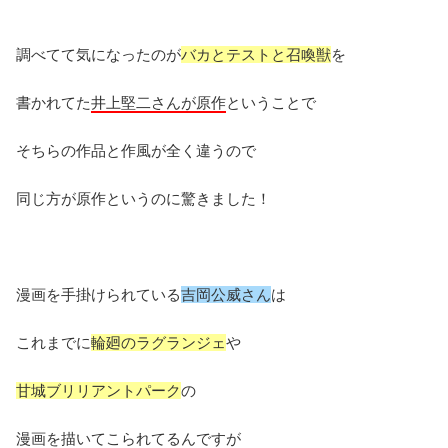
調べてて気になったのが
バカとテストと召喚獣
を
書かれてた
井上堅二さんが原作
ということで
そちらの作品と作風が全く違うので
同じ方が原作というのに驚きました！
漫画を手掛けられている
吉岡公威さん
は
これまでに
輪廻のラグランジェ
や
甘城ブリリアントパーク
の
漫画を描いてこられてるんですが