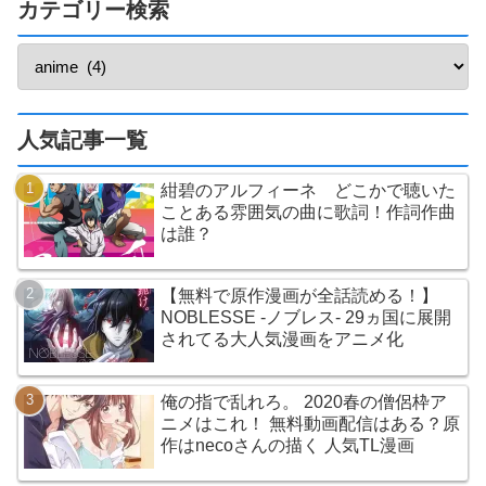
カテゴリー検索
人気記事一覧
紺碧のアルフィーネ どこかで聴いた
ことある雰囲気の曲に歌詞！作詞作曲
は誰？
【無料で原作漫画が全話読める！】
NOBLESSE -ノブレス- 29ヵ国に展開
されてる大人気漫画をアニメ化
俺の指で乱れろ。 2020春の僧侶枠ア
ニメはこれ！ 無料動画配信はある？原
作はnecoさんの描く 人気TL漫画