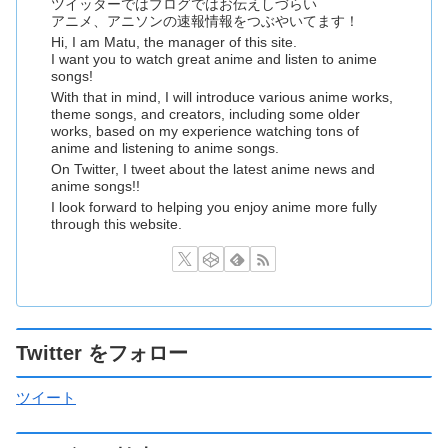
ツイッターではブログではお伝えしづらい
アニメ、アニソンの速報情報をつぶやいてます！
Hi, I am Matu, the manager of this site.
I want you to watch great anime and listen to anime
songs!
With that in mind, I will introduce various anime works,
theme songs, and creators, including some older
works, based on my experience watching tons of
anime and listening to anime songs.
On Twitter, I tweet about the latest anime news and
anime songs!!
I look forward to helping you enjoy anime more fully
through this website.
Twitter をフォロー
ツイート