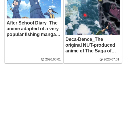
and who is the director?
After School Diary_The
anime adapted of a very
popular fishing manga,
Deca-Dence_The
who is the director, and
original NUT-produced
what is the structure of
anime of The Saga of
the series?
Tanya the Evil. Who are
2020.08.01
2020.07.31
the voice actors and
what is the theme song?