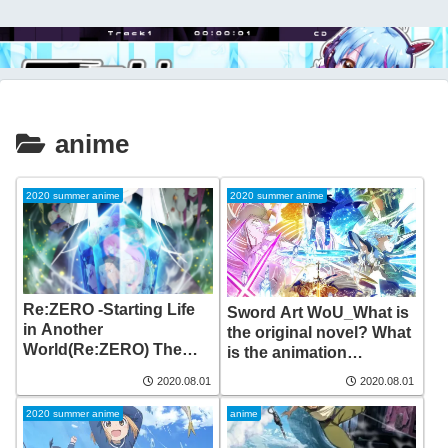
anime
2020 summer anime
2020 summer anime
Re:ZERO -Starting Life
Sword Art WoU_What is
in Another
the original novel? What
World(Re:ZERO) The
is the animation
second season of the
production company?
2020.08.01
2020.08.01
long-awaited anime is
about to go on the air!
2020 summer anime
anime
What is the theme song