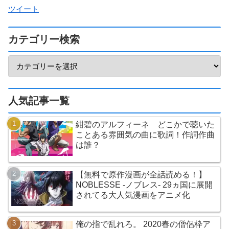
ツイート
カテゴリー検索
人気記事一覧
紺碧のアルフィーネ どこかで聴いた
ことある雰囲気の曲に歌詞！作詞作曲
は誰？
【無料で原作漫画が全話読める！】
NOBLESSE -ノブレス- 29ヵ国に展開
されてる大人気漫画をアニメ化
俺の指で乱れろ。 2020春の僧侶枠ア