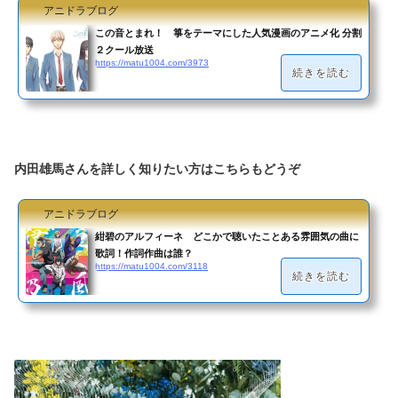
アニドラブログ
この音とまれ！ 箏をテーマにした人気漫画のアニメ化 分割
２クール放送
https://matu1004.com/3973
続きを読む
内田雄馬さんを詳しく知りたい方はこちらもどうぞ
アニドラブログ
紺碧のアルフィーネ どこかで聴いたことある雰囲気の曲に
歌詞！作詞作曲は誰？
https://matu1004.com/3118
続きを読む