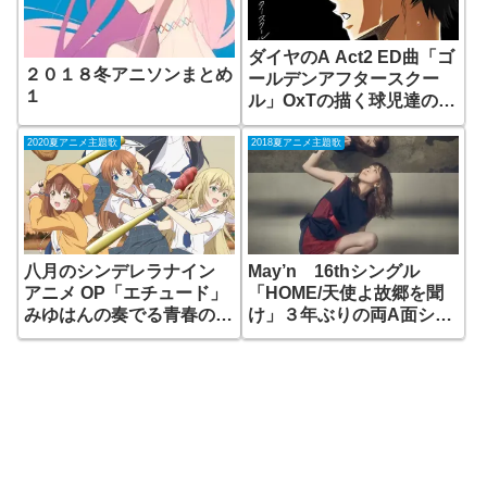
ダイヤのA Act2 ED曲「ゴ
２０１８冬アニソンまとめ
ールデンアフタースクー
１
ル」OxTの描く球児達の青
春模様！
2020夏アニメ主題歌
2018夏アニメ主題歌
八月のシンデレラナイン
May’n 16thシングル
アニメ OP「エチュード」
「HOME/天使よ故郷を聞
みゆはんの奏でる青春の音
け」３年ぶりの両A面シン
色！
グル！！