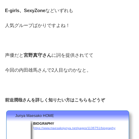
E-girls、SexyZone
などいずれも
人気グループばかりですよね！
声優だと
宮野真守さん
に詞を提供されてて
今回の内田雄馬さんで2人目なのかなと。
前迫潤哉さんを詳しく知りたい方はこちらもどうぞ
Junya Maesako HOME
BIOGRAPHY
https://www.maesakojunya.net/pages/1136751/biography