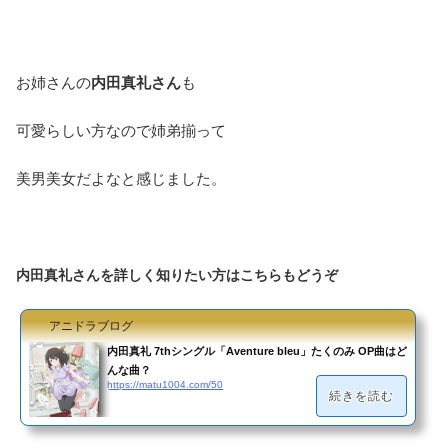
お姉さんの
内田真礼さん
も
可愛らしい方なので姉弟揃って
美男美女だよなと感じました。
内田真礼さんを詳しく知りたい方はこちらもどうぞ
アニドラブログ
内田真礼 7thシングル「Aventure bleu」たくのみ OP曲はど
んな曲？
https://matu1004.com/50
続きを読む