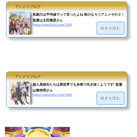
アニドラブログ
私能力は平均値でって言ったよね 秋のなろうアニメその２！
監督は太田雅彦さん
https://matu1004.com/7388
続きを読む
アニドラブログ
超人高校生たちは異世界でも余裕で生き抜くようです! 監督
は柳伸亮さん
https://matu1004.com/7699
続きを読む