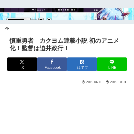
PR
慎重勇者 カクヨム連載小説 初のアニメ
化！監督は迫井政行！
X
Facebook
はてブ
LINE
2019.06.16
2019.10.01