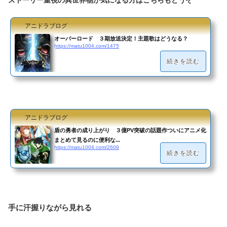
ストーリー重視の異世界物が気になる方はこちらもどうぞ
アニドラブログ
オーバーロード ３期放送決定！主題歌はどうなる？
https://matu1004.com/1475
続きを読む
アニドラブログ
盾の勇者の成り上がり ３億PV突破の話題作ついにアニメ化
まとめて見るのに便利な...
https://matu1004.com/2609
続きを読む
手に汗握りながら見れる