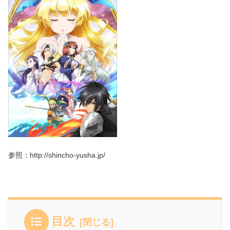
参照：http://shincho-yusha.jp/
目次