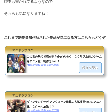
脚本も書かれてるようなので
そちらも気になりますね！
これまで制作参加作品された作品が気になる方はこちらもどうぞ
アニドラブログ
この世の果てで恋を唄う少女YU-NO ２０年以上前のゲーム
をアニメ化！制作はfeel.！
https://matu1004.com/3976
続きを読む
アニドラブログ
ヴィンランドサガ アフタヌーン連載の人気漫画ついにアニメ
化！２クール放送！？
https://matu1004.com/5728