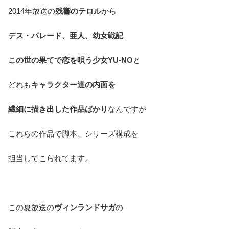
2014年放送の
残響のテロル
から
デス・パレード、亜人、幼女戦記
この世の果てで恋を唄う少女YU-NO
と
どれも
キャラクター達の内面を
繊細に描き出した作品ばかり
なんですが
これらの作品で脚本、シリーズ構成を
担当してこられてます。
この夏放送の
ヴィンランドサガ
の