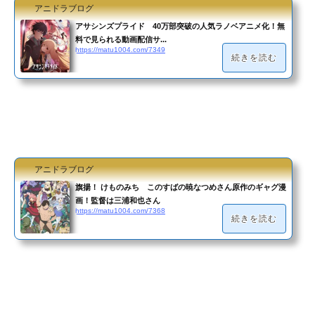
アニドラブログ
アサシンズプライド 40万部突破の人気ラノベアニメ化！無
料で見られる動画配信サ...
https://matu1004.com/7349
続きを読む
アニドラブログ
旗揚！ けものみち このすばの暁なつめさん原作のギャグ漫
画！監督は三浦和也さん
https://matu1004.com/7368
続きを読む