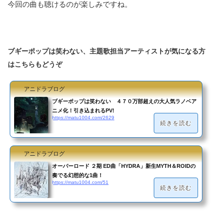
今回の曲も聴けるのが楽しみですね。
ブギーポップは笑わない、主題歌担当アーティストが気になる方
はこちらもどうぞ
アニドラブログ
ブギーポップは笑わない ４７０万部超えの大人気ラノベア
ニメ化！引き込まれるPV!
https://matu1004.com/2629
続きを読む
アニドラブログ
オーバーロード ２期 ED曲「HYDRA」新生MYTH＆ROIDの
奏でる幻想的な1曲！
https://matu1004.com/51
続きを読む