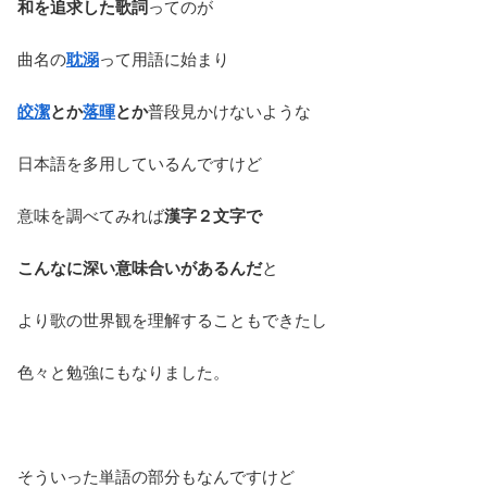
和を追求した歌詞
ってのが
曲名の
耽溺
って用語に始まり
皎潔
とか
落暉
とか
普段見かけないような
日本語を多用しているんですけど
意味を調べてみれば
漢字２文字で
こんなに深い意味合いがあるんだ
と
より歌の世界観を理解することもできたし
色々と勉強にもなりました。
そういった単語の部分もなんですけど