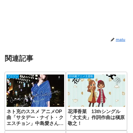
matu
関連記事
アニソン
2018夏アニメ主題歌
ネト充のススメ アニメOP
花澤香菜 13thシングル
曲「サタデー・ナイト・ク
「大丈夫」作詞作曲は槇原
エスチョン」中島愛さんっ
敬之！
てどんな方？