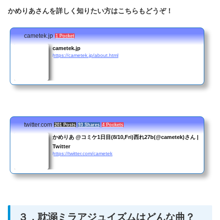
かめりあさんを詳しく知りたい方はこちらもどうぞ！
cametek.jp
1 Pocket
cametek.jp
https://cametek.jp/about.html
twitter.com
201 Posts
93 Shares
4 Pockets
かめりあ @コミケ1日目(8/10,Fri)西れ27b(@cametek)さん |
Twitter
https://twitter.com/cametek
３．耽溺ミラアジュイズムはどんな曲？