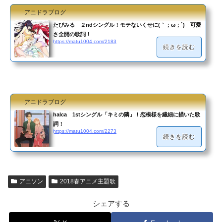
アニドラブログ
たぴみる ２ndシングル！モテないくせに(｀；ω；´) 可愛
さ全開の歌詞！
https://matu1004.com/2183
続きを読む
アニドラブログ
halca 1stシングル「キミの隣」！恋模様を繊細に描いた歌
詞！
https://matu1004.com/2273
続きを読む
アニソン
2018春アニメ主題歌
シェアする