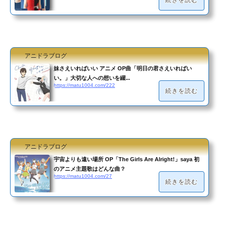
アニドラブログ
妹さえいればいい アニメ OP曲「明日の君さえいればい
い。」大切な人への想いを綴...
https://matu1004.com/222
続きを読む
アニドラブログ
宇宙よりも遠い場所 OP「The Girls Are Alright!」saya 初
のアニメ主題歌はどんな曲？
https://matu1004.com/27
続きを読む