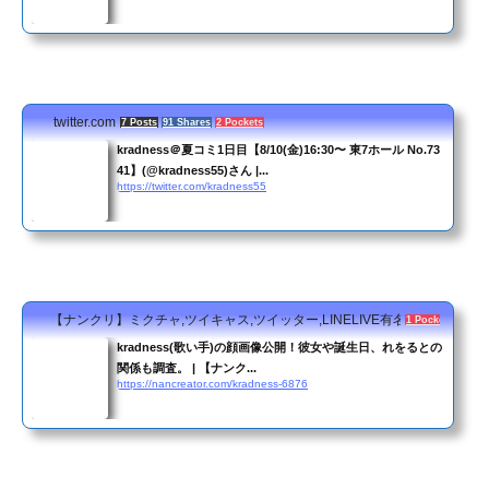
twitter.com
7 Posts
91 Shares
2 Pockets
kradness＠夏コミ1日目【8/10(金)16:30〜 東7ホール No.73
41】(@kradness55)さん |...
https://twitter.com/kradness55
【ナンクリ】ミクチャ,ツイキャス,ツイッター,LINELIVE有名人の大辞典！
1 Pocket
kradness(歌い手)の顔画像公開！彼女や誕生日、れをるとの
関係も調査。 | 【ナンク...
https://nancreator.com/kradness-6876