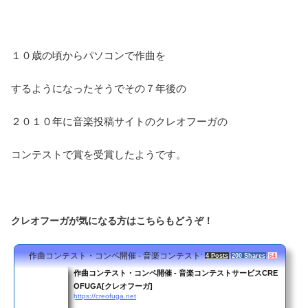
１０歳の頃からパソコンで作曲を
するようになったそうでその７年後の
２０１０年に音楽投稿サイトのクレオフーガの
コンテストで賞を受賞したようです。
クレオフーガが気になる方はこちらもどうぞ！
作曲コンテスト・コンペ開催 - 音楽コンテストサービスCREOFUGA[クレオ
4 Posts
200 Shares
64 Users
60
作曲コンテスト・コンペ開催 - 音楽コンテストサービスCRE
OFUGA[クレオフーガ]
https://creofuga.net