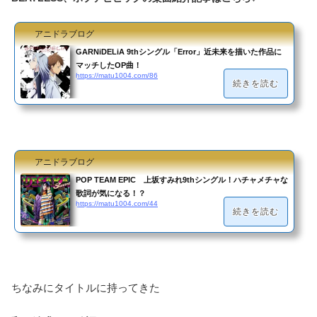
アニドラブログ
GARNiDELiA 9thシングル「Error」近未来を描いた作品に
マッチしたOP曲！
https://matu1004.com/86
続きを読む
アニドラブログ
POP TEAM EPIC 上坂すみれ9thシングル！ハチャメチャな
歌詞が気になる！？
https://matu1004.com/44
続きを読む
ちなみにタイトルに持ってきた