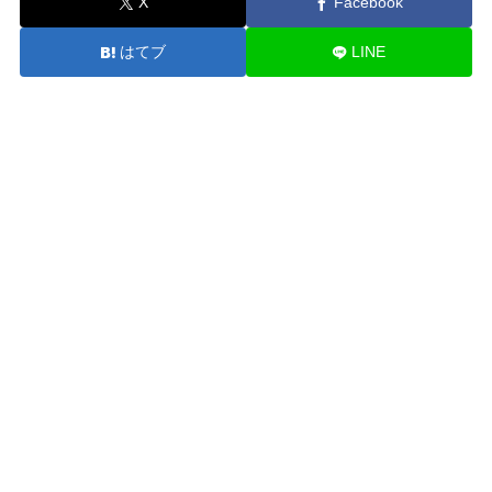
X
Facebook
はてブ
LINE