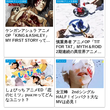
2020冬アニメ主題歌
2019秋アニメ主題歌
ケンガンアシュラ アニメ
OP「KING＆ASHLEY」
MY FIRST STORYってど
慎重勇者 アニメOP「TIT
んなバンド？
FOR TAT」MYTH＆ROID
2期連続の異世界アニメ主
題歌！
アニソン
アニソン
しょびっち アニメED「恋
女王蜂 2ndシングル
のヒミツ」pua:reってどん
HALF！インパクト大な
なユニット？
MVは必見！