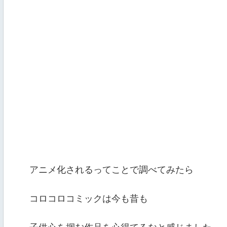
アニメ化されるってことで調べてみたら
コロコロコミックは今も昔も