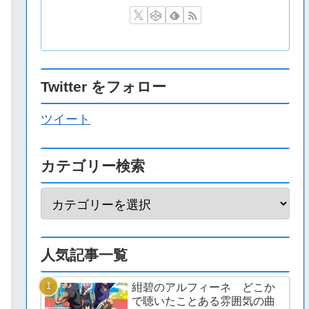
Twitter をフォロー
ツイート
カテゴリー検索
人気記事一覧
紺碧のアルフィーネ どこか
で聴いたことある雰囲気の曲