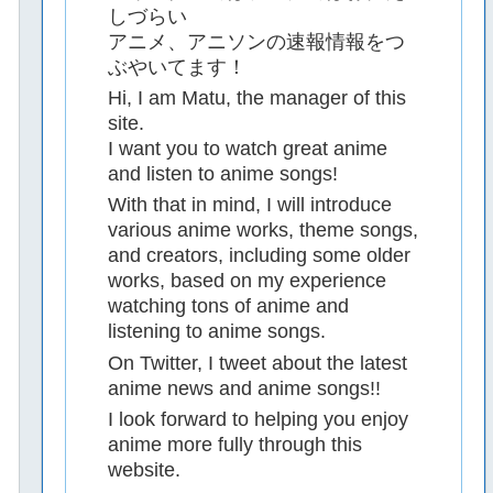
しづらい
アニメ、アニソンの速報情報をつ
ぶやいてます！
Hi, I am Matu, the manager of this
site.
I want you to watch great anime
and listen to anime songs!
With that in mind, I will introduce
various anime works, theme songs,
and creators, including some older
works, based on my experience
watching tons of anime and
listening to anime songs.
On Twitter, I tweet about the latest
anime news and anime songs!!
I look forward to helping you enjoy
anime more fully through this
website.