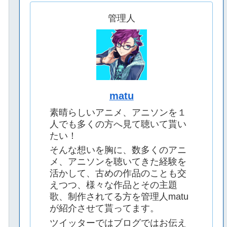
管理人
matu
素晴らしいアニメ、アニソンを１
人でも多くの方へ見て聴いて貰い
たい！
そんな想いを胸に、数多くのアニ
メ、アニソンを聴いてきた経験を
活かして、古めの作品のことも交
えつつ、様々な作品とその主題
歌、制作されてる方を管理人matu
が紹介させて貰ってます。
ツイッターではブログではお伝え