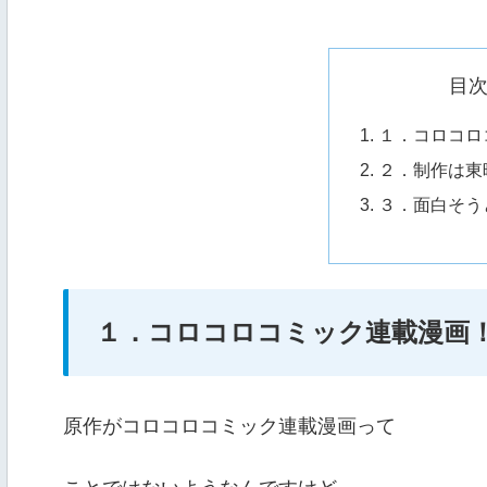
目
１．コロコロ
２．制作は東
３．面白そう
１．コロコロコミック連載漫画
原作がコロコロコミック連載漫画って