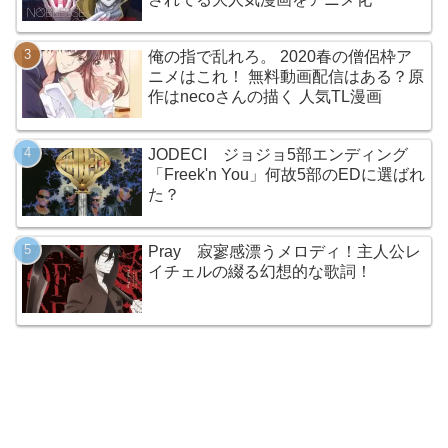
俺の指で乱れろ。 2020春の僧侶枠ア
ニメはこれ！ 無料動画配信はある？原
作はnecoさんの描く 人気TL漫画
JODECI ジョジョ5部エンディング
「Freek'n You」何故5部のEDに選ばれ
た？
Pray 寂寥感漂うメロディ！主人公レ
イチェルの綴る幻想的な歌詞！