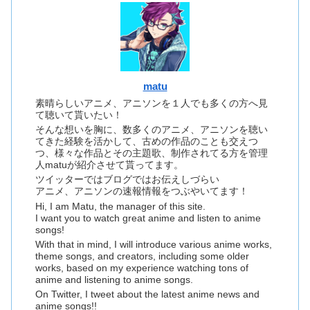
matu
素晴らしいアニメ、アニソンを１人でも多くの方へ見
て聴いて貰いたい！
そんな想いを胸に、数多くのアニメ、アニソンを聴い
てきた経験を活かして、古めの作品のことも交えつ
つ、様々な作品とその主題歌、制作されてる方を管理
人matuが紹介させて貰ってます。
ツイッターではブログではお伝えしづらい
アニメ、アニソンの速報情報をつぶやいてます！
Hi, I am Matu, the manager of this site.
I want you to watch great anime and listen to anime
songs!
With that in mind, I will introduce various anime works,
theme songs, and creators, including some older
works, based on my experience watching tons of
anime and listening to anime songs.
On Twitter, I tweet about the latest anime news and
anime songs!!