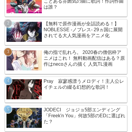
ことある雰囲気の曲に歌詞！作詞作曲
は誰？
【無料で原作漫画が全話読める！】
NOBLESSE -ノブレス- 29ヵ国に展開
されてる大人気漫画をアニメ化
俺の指で乱れろ。 2020春の僧侶枠ア
ニメはこれ！ 無料動画配信はある？原
作はnecoさんの描く 人気TL漫画
Pray 寂寥感漂うメロディ！主人公レ
イチェルの綴る幻想的な歌詞！
JODECI ジョジョ5部エンディング
「Freek'n You」何故5部のEDに選ばれ
た？