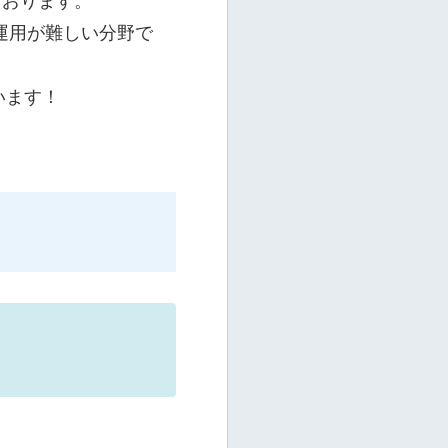
ております。
運用が難しい分野で
います！