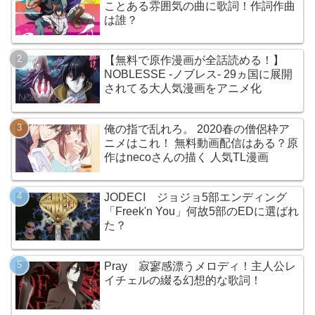
ことある雰囲気の曲に歌詞！作詞作曲
は誰？
【無料で原作漫画が全話読める！】
NOBLESSE -ノブレス- 29ヵ国に展開
されてる大人気漫画をアニメ化
俺の指で乱れろ。 2020春の僧侶枠ア
ニメはこれ！ 無料動画配信はある？原
作はnecoさんの描く 人気TL漫画
JODECI ジョジョ5部エンディング
「Freek'n You」何故5部のEDに選ばれ
た？
Pray 寂寥感漂うメロディ！主人公レ
イチェルの綴る幻想的な歌詞！