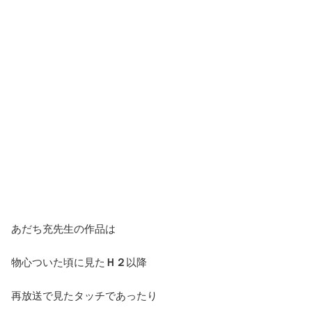
あだち充先生の作品は
物心ついた頃に見た
Ｈ２
以降
再放送で見たタッチであったり