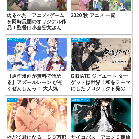
ぬるぺた アニメ×ゲーム
2020 秋 アニメ 一覧
を同時展開のオリジナル作
品！監督は小倉宏文さん
2021冬アニメ
2020夏アニメ
【原作漫画が無料で読め
GIBIATE ジビエート ター
る】アズールレーン びそ
ゲットは世界！和をテーマ
くぜんしんっ！ 大人気ス
にしたプロジェクト発のオ
マホゲームの４コマ漫画を
リジナルアニメ無料で見ら
アニメ化！無料で見られる
れる動画配信サイトはあ
アニメ
2019秋アニメ
動画配信サイトはある？
る？
やがて君になる ５０万部
サイコパス アニメ３期放