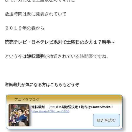
放送時間は既に発表されていて
２０１９年の春から
読売テレビ・日本テレビ系列で土曜日の夕方１７時半～
という今は
逆転裁判
が放送されている時間帯ですね。
逆転裁判が気になる方はこちらもどうぞ
アニドラブログ
逆転裁判 アニメ２期放送決定！制作はCloverWorks！
https://matu1004.com/1886
続きを読む