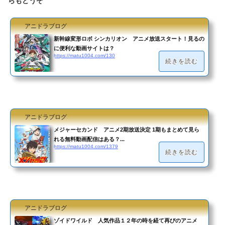
らもどうぞ
アニドラブログ
新幹線変形ロボ シンカリオン アニメ放送スタート！見るの
に便利な動画サイトは？
https://matu1004.com/130
続きを読む
アニドラブログ
メジャーセカンド アニメ2期放送決定 1期もまとめて見ら
れる無料動画配信はある？...
https://matu1004.com/1379
続きを読む
アニドラブログ
ゾイドワイルド 人気作品１２年の時を経て再びのアニメ