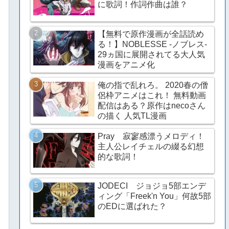
に歌詞！作詞作曲は誰？
【無料で原作漫画が全話読め
る！】NOBLESSE -ノブレス-
29ヵ国に展開されてる大人気
漫画をアニメ化
俺の指で乱れろ。 2020春の僧
侶枠アニメはこれ！ 無料動画
配信はある？原作はnecoさん
の描く 人気TL漫画
Pray 寂寥感漂うメロディ！
主人公レイチェルの綴る幻想
的な歌詞！
JODECI ジョジョ5部エンデ
ィング「Freek'n You」何故5部
のEDに選ばれた？