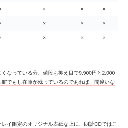
×
×
×
×
×
×
×
×
×
×
×
×
っている分、値段も抑え目で9,900円と2,000
画館でもし在庫が残っているのであれば、間違いな
ーレイ限定のオリジナル表紙な上に、朗読CDではこ