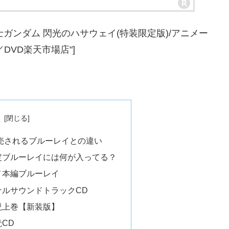
戦士ガンダム 閃光のハサウェイ(特装限定版)/アニメー
CD／DVD楽天市場店"]
次
売されるブルーレイとの違い
定ブルーレイには何が入ってる？
メ本編ブルーレイ
ルサウンドトラックCD
説上巻【新装版】
CD