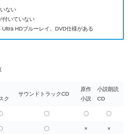
いない
が付いていない
ltra HDブルーレイ、DVD仕様がある
覧
原作
小説朗読
サウンドトラックCD
スク
小説
CD
〇
〇
〇
〇
〇
〇
×
×