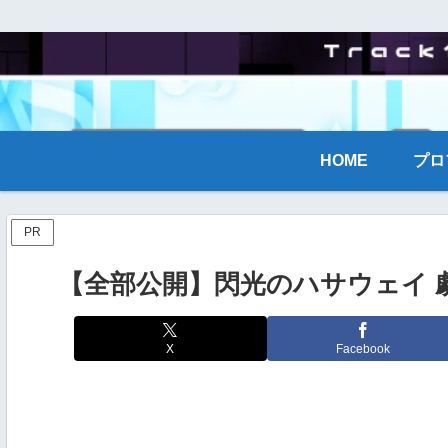
HOME
プロ
PR
【全部公開】閃光のハサウェイ 
X
Facebook