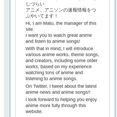
しづらい
アニメ、アニソンの速報情報をつ
ぶやいてます！
Hi, I am Matu, the manager of this
site.
I want you to watch great anime
and listen to anime songs!
With that in mind, I will introduce
various anime works, theme songs,
and creators, including some older
works, based on my experience
watching tons of anime and
listening to anime songs.
On Twitter, I tweet about the latest
anime news and anime songs!!
I look forward to helping you enjoy
anime more fully through this
website.